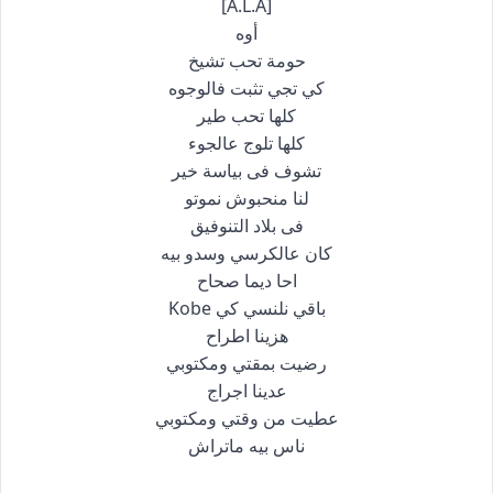
[A.L.A]
أوه
حومة تحب تشيخ
كي تجي تثبت فالوجوه
كلها تحب طير
كلها تلوج عالجوء
تشوف فى بياسة خير
لنا منحبوش نموتو
فى بلاد التنوفيق
كان عالكرسي وسدو بيه
احا ديما صحاح
باقي نلنسي كي Kobe
هزينا اطراح
رضيت بمقتي ومكتوبي
عدينا اجراج
عطيت من وقتي ومكتوبي
ناس بيه ماتراش