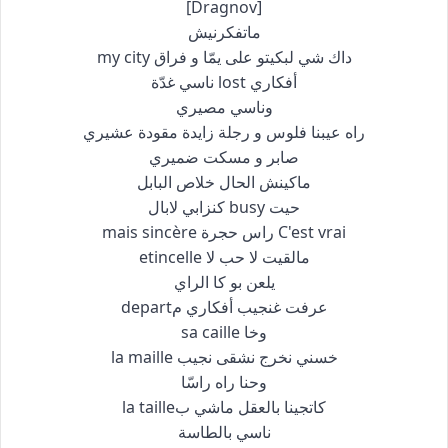
[Dragnov]
ماتفكرنيش
داك شي لبكيتو على يمّا و فراق my city
أفكاري lost ناسي غدّة
وناسي مصيري
راه عيبنا فلوس و رجلة زايدة مقودة عشيري
صابر و مسكت ضميري
ماكينش الحال خلاص البابل
حيت busy كنزابي لابال
C'est vrai راس حجرة mais sincère
مالقيت لا حب لا etincelle
يلعن بو كا الراي
عرفت غنجيب أفكاري مdepart
وخا sa caille
خسني نخرج نشقى نجيب la maille
وحنا راه راسّا
كاتجينا بالعقل ماشي بla taille
ناسي بالطاسة