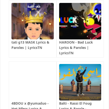
tati g13 MASK Lyrics &
HAROON - Bad Luck
Paroles | LyricsTN
Lyrics & Paroles |
LyricsTN
4BDOU x ‪@yumaduo‬ -
Balti - Rassi El Foug
Het Nfess Lyrics &
Lyrics & Parole -