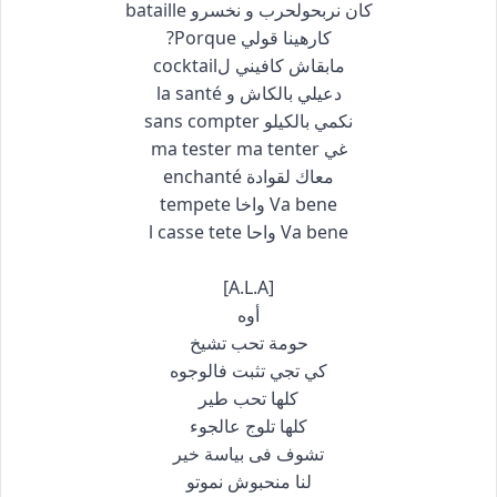
كان نربحولحرب و نخسرو bataille
كارهينا قولي Porque?
مابقاش كافيني لcocktail
دعيلي بالكاش و la santé
نكمي بالكيلو sans compter
غي ma tester ma tenter
معاك لقوادة enchanté
Va bene واخا tempete
Va bene واحا l casse tete
[A.L.A]
أوه
حومة تحب تشيخ
كي تجي تثبت فالوجوه
كلها تحب طير
كلها تلوج عالجوء
تشوف فى بياسة خير
لنا منحبوش نموتو