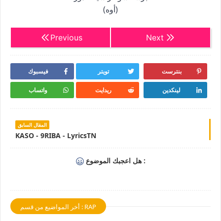
(أوه)
Previous
Next
بنترست
تويتر
فيسبوك
لينكدين
ريدايت
واتساب
المقال السابق
KASO - 9RIBA - LyricsTN
هل اعجبك الموضوع :
أخر المواضيع من قسم : RAP