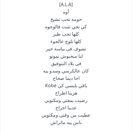
[A.L.A]
أوه
حومة تحب تشيخ
كي تجي تثبت فالوجوه
كلها تحب طير
كلها تلوج عالجوء
تشوف فى بياسة خير
لنا منحبوش نموتو
فى بلاد التنوفيق
كان عالكرسي وسدو بيه
احا ديما صحاح
باقي نلنسي كي Kobe
هزينا اطراح
رضيت بمقتي ومكتوبي
عدينا اجراج
عطيت من وقتي ومكتوبي
ناس بيه ماتراش