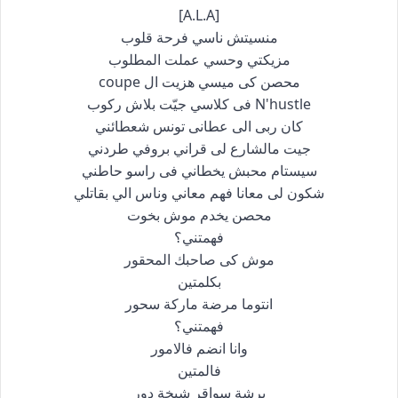
[A.L.A]
منسيتش ناسي فرحة قلوب
مزيكتي وحسي عملت المطلوب
محصن كى ميسي هزيت ال coupe
N'hustle فى كلاسي جيّت بلاش ركوب
كان ربى الى عطانى تونس شعطائني
جيت مالشارع لى قراني بروفي طردني
سيستام محبش يخطاني فى راسو حاطني
شكون لى معانا فهم معاني وناس الي بقاتلي
محصن يخدم موش بخوت
فهمتني؟
موش كى صاحبك المحقور
بكلمتين
انتوما مرضة ماركة سحور
فهمتني؟
وانا انضم فالامور
فالمتين
برشة سواقر شيخة دور