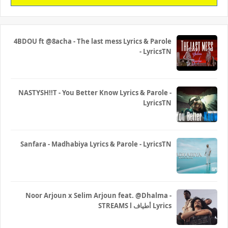
4BDOU ft ‪@8acha‬ - The last mess Lyrics & Parole
- LyricsTN
NASTYSH!!T - You Better Know Lyrics & Parole -
LyricsTN
Sanfara - Madhabiya Lyrics & Parole - LyricsTN
Noor Arjoun x Selim Arjoun feat. @Dhalma -
STREAMS l أطياف Lyrics