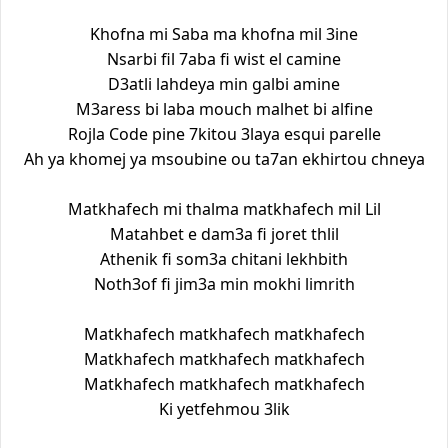
Khofna mi Saba ma khofna mil 3ine
Nsarbi fil 7aba fi wist el camine
D3atli lahdeya min galbi amine
M3aress bi laba mouch malhet bi alfine
Rojla Code pine 7kitou 3laya esqui parelle
Ah ya khomej ya msoubine ou ta7an ekhirtou chneya
Matkhafech mi thalma matkhafech mil Lil
Matahbet e dam3a fi joret thlil
Athenik fi som3a chitani lekhbith
Noth3of fi jim3a min mokhi limrith
Matkhafech matkhafech matkhafech
Matkhafech matkhafech matkhafech
Matkhafech matkhafech matkhafech
Ki yetfehmou 3lik