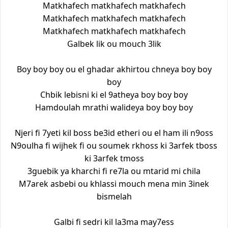
Matkhafech matkhafech matkhafech
Matkhafech matkhafech matkhafech
Matkhafech matkhafech matkhafech
Galbek lik ou mouch 3lik
Boy boy boy ou el ghadar akhirtou chneya boy boy
boy
Chbik lebisni ki el 9atheya boy boy boy
Hamdoulah mrathi walideya boy boy boy
Njeri fi 7yeti kil boss be3id etheri ou el ham ili n9oss
N9oulha fi wijhek fi ou soumek rkhoss ki 3arfek tboss
ki 3arfek tmoss
3guebik ya kharchi fi re7la ou mtarid mi chila
M7arek asbebi ou khlassi mouch mena min 3inek
bismelah
Galbi fi sedri kil la3ma may7ess