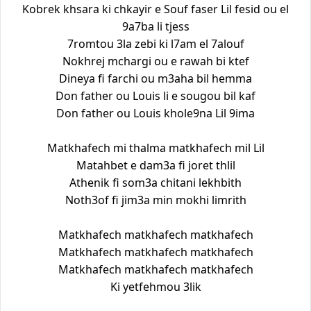
Kobrek khsara ki chkayir e Souf faser Lil fesid ou el
9a7ba li tjess
7romtou 3la zebi ki l7am el 7alouf
Nokhrej mchargi ou e rawah bi ktef
Dineya fi farchi ou m3aha bil hemma
Don father ou Louis li e sougou bil kaf
Don father ou Louis khole9na Lil 9ima
Matkhafech mi thalma matkhafech mil Lil
Matahbet e dam3a fi joret thlil
Athenik fi som3a chitani lekhbith
Noth3of fi jim3a min mokhi limrith
Matkhafech matkhafech matkhafech
Matkhafech matkhafech matkhafech
Matkhafech matkhafech matkhafech
Ki yetfehmou 3lik