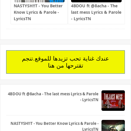
NASTYSH!!T - You Better
4BDOU ft ‪@8acha‬ - The
Know Lyrics & Parole -
last mess Lyrics & Parole
LyricsTN
- LyricsTN
عندك غناية تحب تزيدها للموقع.تنجم
تقترحها من هنا
4BDOU ft ‪@8acha‬ - The last mess Lyrics & Parole
- LyricsTN
NASTYSH!!T - You Better Know Lyrics & Parole -
LyricsTN