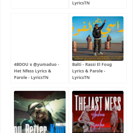
LyricsTN
4BDOU x ‪@yumaduo‬ -
Balti - Rassi El Foug
Het Nfess Lyrics &
Lyrics & Parole -
Parole - LyricsTN
LyricsTN