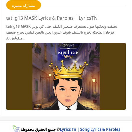
مشاركة مميزة
tati g13 MASK Lyrics & Paroles | LyricsTN
tati g13 MASK تخنقت ونحكيها طول نستعرف ضيعني الكيف حتى كي نولي
فرحان الضحكة تخرج بالسيف شوف عدوي العين بالعين قدامي يخرج ضعيف
منقولش تخ…
جميع الحقوق محفوظة ©
Lyrics Tn | Song Lyrics & Paroles