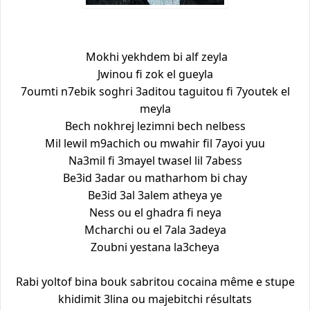
Mokhi yekhdem bi alf zeyla
Jwinou fi zok el gueyla
7oumti n7ebik soghri 3aditou taguitou fi 7youtek el
meyla
Bech nokhrej lezimni bech nelbess
Mil lewil m9achich ou mwahir fil 7ayoi yuu
Na3mil fi 3mayel twasel lil 7abess
Be3id 3adar ou matharhom bi chay
Be3id 3al 3alem atheya ye
Ness ou el ghadra fi neya
Mcharchi ou el 7ala 3adeya
Zoubni yestana la3cheya
Rabi yoltof bina bouk sabritou cocaina même e stupe
khidimit 3lina ou majebitchi résultats