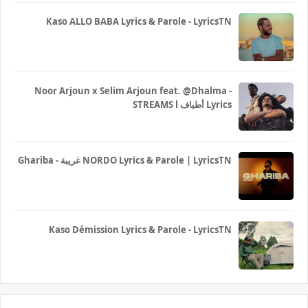
Kaso ALLO BABA Lyrics & Parole - LyricsTN
Noor Arjoun x Selim Arjoun feat. @Dhalma -
STREAMS l أطياف Lyrics
Ghariba - غريبة NORDO Lyrics & Parole | LyricsTN
Kaso Démission Lyrics & Parole - LyricsTN