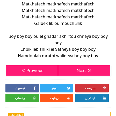
Matkhafech matkhafech matkhafech
Matkhafech matkhafech matkhafech
Matkhafech matkhafech matkhafech
Galbek lik ou mouch 3lik
Boy boy boy ou el ghadar akhirtou chneya boy boy
boy
Chbik lebisni ki el 9atheya boy boy boy
Hamdoulah mrathi walideya boy boy boy
Previous
Next
بنترست
تويتر
فيسبوك
لينكدين
ريدايت
واتساب
المقال التالي