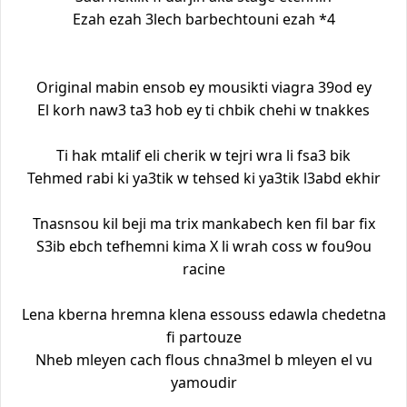
Ezah ezah 3lech barbechtouni ezah *4
Original mabin ensob ey mousikti viagra 39od ey
El korh naw3 ta3 hob ey ti chbik chehi w tnakkes
Ti hak mtalif eli cherik w tejri wra li fsa3 bik
Tehmed rabi ki ya3tik w tehsed ki ya3tik l3abd ekhir
Tnasnsou kil beji ma trix mankabech ken fil bar fix
S3ib ebch tefhemni kima X li wrah coss w fou9ou
racine
Lena kberna hremna klena essouss edawla chedetna
fi partouze
Nheb mleyen cach flous chna3mel b mleyen el vu
yamoudir