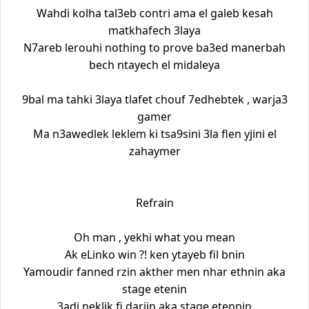
Wahdi kolha tal3eb contri ama el galeb kesah
matkhafech 3laya
N7areb lerouhi nothing to prove ba3ed manerbah
bech ntayech el midaleya
9bal ma tahki 3laya tlafet chouf 7edhebtek , warja3
gamer
Ma n3awedlek leklem ki tsa9sini 3la flen yjini el
zahaymer
Refrain
Oh man , yekhi what you mean
Ak eLinko win ?! ken ytayeb fil bnin
Yamoudir fanned rzin akther men nhar ethnin aka
stage etenin
3adi neklik fi darjin aka stage etennin