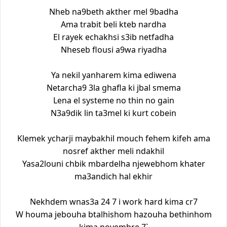
Nheb na9beth akther mel 9badha
Ama trabit beli kteb nardha
El rayek echakhsi s3ib netfadha
Nheseb flousi a9wa riyadha
Ya nekil yanharem kima ediwena
Netarcha9 3la ghafla ki jbal smema
Lena el systeme no thin no gain
N3a9dik lin ta3mel ki kurt cobein
Klemek ycharji maybakhil mouch fehem kifeh ama
nosref akther meli ndakhil
Yasa2louni chbik mbardelha njewebhom khater
ma3andich hal ekhir
Nekhdem wnas3a 24 7 i work hard kima cr7
W houma jebouha btalhishom hazouha bethinhom