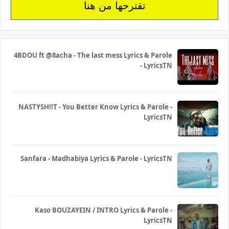
تقترحها من هنا
4BDOU ft ‪@8acha‬ - The last mess Lyrics & Parole
- LyricsTN
NASTYSH!!T - You Better Know Lyrics & Parole -
LyricsTN
Sanfara - Madhabiya Lyrics & Parole - LyricsTN
Kaso BOUZAYEIN / INTRO Lyrics & Parole -
LyricsTN