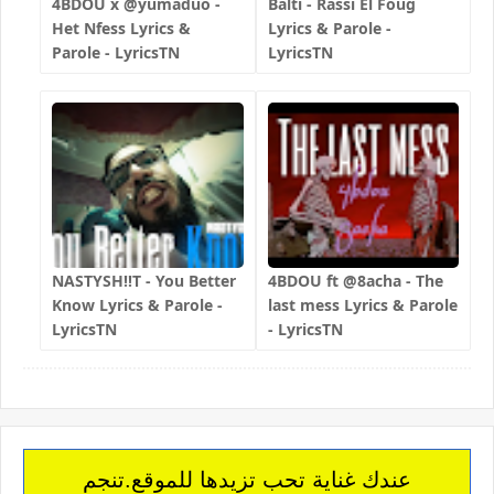
4BDOU x ‪@yumaduo‬ -
Balti - Rassi El Foug
Het Nfess Lyrics &
Lyrics & Parole -
Parole - LyricsTN
LyricsTN
NASTYSH!!T - You Better
4BDOU ft ‪@8acha‬ - The
Know Lyrics & Parole -
last mess Lyrics & Parole
LyricsTN
- LyricsTN
عندك غناية تحب تزيدها للموقع.تنجم