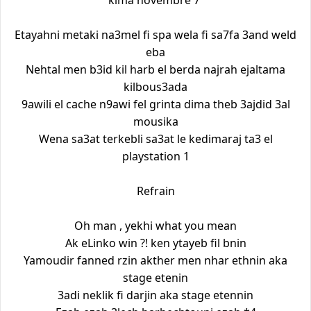
kima novembre 7`
Etayahni metaki na3mel fi spa wela fi sa7fa 3and weld
eba
Nehtal men b3id kil harb el berda najrah ejaltama
kilbous3ada
9awili el cache n9awi fel grinta dima theb 3ajdid 3al
mousika
Wena sa3at terkebli sa3at le kedimaraj ta3 el
playstation 1
Refrain
Oh man , yekhi what you mean
Ak eLinko win ?! ken ytayeb fil bnin
Yamoudir fanned rzin akther men nhar ethnin aka
stage etenin
3adi neklik fi darjin aka stage etennin