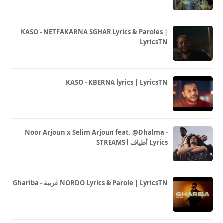
KASO - NETFAKARNA SGHAR Lyrics & Paroles |
LyricsTN
KASO - KBERNA lyrics | LyricsTN
Noor Arjoun x Selim Arjoun feat. @Dhalma -
STREAMS l أطياف Lyrics
Ghariba - غريبة NORDO Lyrics & Parole | LyricsTN