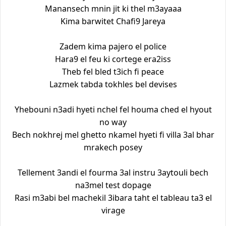
Manansech mnin jit ki thel m3ayaaa
Kima barwitet Chafi9 Jareya
Zadem kima pajero el police
Hara9 el feu ki cortege era2iss
Theb fel bled t3ich fi peace
Lazmek tabda tokhles bel devises
Yhebouni n3adi hyeti nchel fel houma ched el hyout
no way
Bech nokhrej mel ghetto nkamel hyeti fi villa 3al bhar
mrakech posey
Tellement 3andi el fourma 3al instru 3aytouli bech
na3mel test dopage
Rasi m3abi bel machekil 3ibara taht el tableau ta3 el
virage