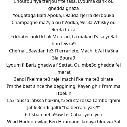
Choufou fiya tferjou f'telfasa, Lyouma dahk ou
ghedda gnaza
Yougataga Balti Apoka, L9a3da l'jerra derbouka
Champagne ma7yia ou l'Vodka, 9er3a Whisky ou
9er3a Coca
Fi khater ould khali Mourad, La makan l'visa yn3al
bou lewra9
Chefna L'3awdan te3 l'Ferrariete, Machi b7al tla3na
3la Boura9
Lyoum fi Bariz ghedwa f Settat, Ou mbe3d ghedda fel
imarat
3andi l'kelma te3 rajel machi l'kelma te3 pirate
I'm the best since the beggining, Kayen ghir l'mmima
li tbekini
La3roussa labssa l'bikini, t3edi starossa Lamborghini
Jat le3endi galtli "ha berrani yak?!"
6 f'sbah netla9aw fel Cabariyete yeh
Wlad Haddou wlad Ben Houmane, kmaya hlouwa 3al