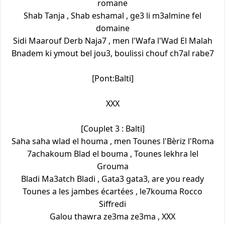
romane
Shab Tanja , Shab eshamal , ge3 li m3almine fel
domaine
Sidi Maarouf Derb Naja7 , men l'Wafa l'Wad El Malah
Bnadem ki ymout bel jou3, boulissi chouf ch7al rabe7
[Pont:Balti]
XXX
[Couplet 3 : Balti]
Saha saha wlad el houma , men Tounes l'Bèriz l'Roma
7achakoum Blad el bouma , Tounes lekhra lel
Grouma
Bladi Ma3atch Bladi , Gata3 gata3, are you ready
Tounes a les jambes écartées , le7kouma Rocco
Siffredi
Galou thawra ze3ma ze3ma , XXX