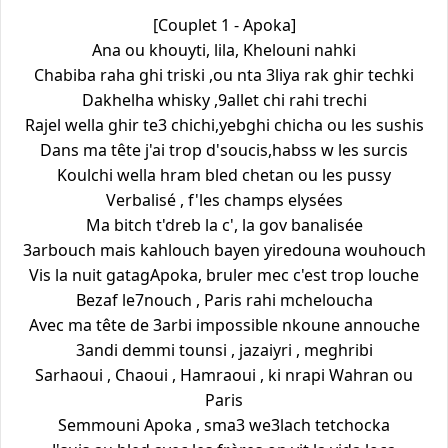
[Couplet 1 - Apoka]
Ana ou khouyti, lila, Khelouni nahki
Chabiba raha ghi triski ,ou nta 3liya rak ghir techki
Dakhelha whisky ,9allet chi rahi trechi
Rajel wella ghir te3 chichi,yebghi chicha ou les sushis
Dans ma tête j'ai trop d'soucis,habss w les surcis
Koulchi wella hram bled chetan ou les pussy
Verbalisé , f'les champs elysées
Ma bitch t'dreb la c', la gov banalisée
3arbouch mais kahlouch bayen yiredouna wouhouch
Vis la nuit gatagApoka, bruler mec c'est trop louche
Bezaf le7nouch , Paris rahi mcheloucha
Avec ma tête de 3arbi impossible nkoune annouche
3andi demmi tounsi , jazaiyri , meghribi
Sarhaoui , Chaoui , Hamraoui , ki nrapi Wahran ou
Paris
Semmouni Apoka , sma3 we3lach tetchocka