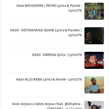
Kaso BOUZAYEIN / INTRO Lyrics & Parole -
LyricsTN
KASO - NETFAKARNA SGHAR Lyrics & Paroles |
LyricsTN
KASO - KBERNA lyrics | LyricsTN
Kaso ALLO BABA Lyrics & Parole - LyricsTN
Noor Arjoun x Selim Arjoun feat. @Dhalma -
STREAMS l أطياف Lyrics