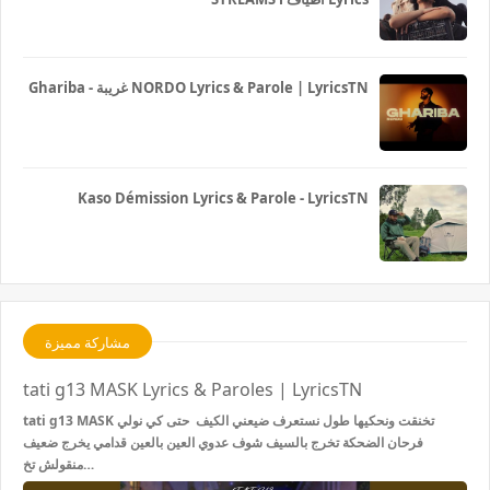
Ghariba - غريبة NORDO Lyrics & Parole | LyricsTN
Kaso Démission Lyrics & Parole - LyricsTN
مشاركة مميزة
tati g13 MASK Lyrics & Paroles | LyricsTN
tati g13 MASK تخنقت ونحكيها طول نستعرف ضيعني الكيف حتى كي نولي
فرحان الضحكة تخرج بالسيف شوف عدوي العين بالعين قدامي يخرج ضعيف
منقولش تخ…