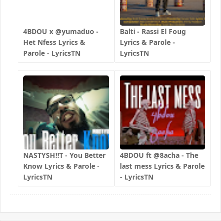
4BDOU x ‪@yumaduo‬ -
Balti - Rassi El Foug
Het Nfess Lyrics &
Lyrics & Parole -
Parole - LyricsTN
LyricsTN
NASTYSH!!T - You Better
4BDOU ft ‪@8acha‬ - The
Know Lyrics & Parole -
last mess Lyrics & Parole
LyricsTN
- LyricsTN