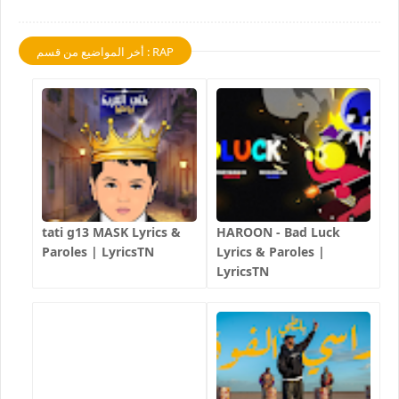
أخر المواضيع من قسم : RAP
tati g13 MASK Lyrics &
HAROON - Bad Luck
Paroles | LyricsTN
Lyrics & Paroles |
LyricsTN