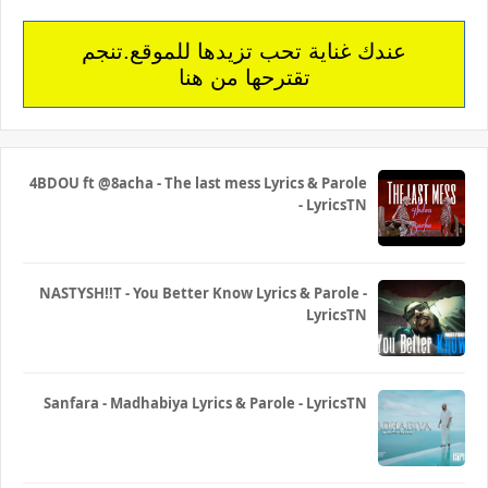
عندك غناية تحب تزيدها للموقع.تنجم
تقترحها من هنا
4BDOU ft ‪@8acha‬ - The last mess Lyrics & Parole
- LyricsTN
NASTYSH!!T - You Better Know Lyrics & Parole -
LyricsTN
Sanfara - Madhabiya Lyrics & Parole - LyricsTN