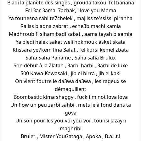
Bladi la planète des singes , grouda takoul fel banana
Fel 3ar 3amal 7achak, i love you Mama
Ya tounesna rahi te7chelek , majliss te'ssissi piranha
Ra'iss bladna zabrat , eche3b machi kamia
Madhroub fi siham badi sabat , aama tayah b aamia
Ya bledi halek sakat weli hokmouk asket skata
Khssara ye7kem fina 3afat , fel korsi kemel zbata
Saha Saha Paname , Saha saha Brulux
Son début à la Zlatan , 3arbi harbi , 3arbi de luxe
500 Kawa-Kawasaki , jib el birra , jib el kaki
On vient foutre le da3wa da3wa , les rageux se
démaquillent
Boombastic kima shaggy , fuck I'm not lova lova
Un flow un peu zarbi sahbi , mets le à fond dans ta
gova
Un son pour les you-voi you-voi , tounsi Jazayri
maghribi
Bruler , Mister YouGataga , Apoka , B.a.l.t.i