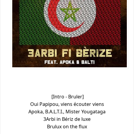
[Intro - Bruler]
Oui Papipou, viens écouter viens
Apoka, B.A.L.T.I., Mister Yougataga
3Arbi in Bériz de luxe
Brulux on the flux