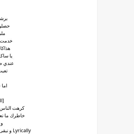
برشة
حصلو 
ملي
خدمت و
هذاكا
يا ساك
عندي ط
تعبت
اما 
[ا
كرهت الناس 
خاطرك ما تع
و 
Lyrically و نبقى ديما feeling so fucking fresh