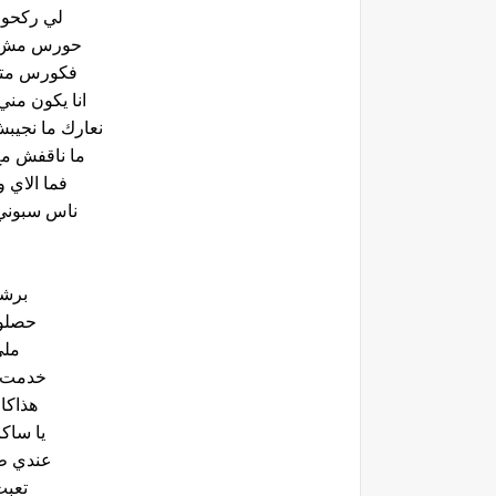
لي ركحول
حورس مش هب
فكورس متاع
انا يكون مني
نعارك ما نجيب
ما ناقفش مع
فما الاي 
ناس سبوني 
برشة
حصلو 
ملي
خدمت و
هذاكا
يا ساك
عندي ط
تعبت