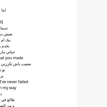
اما 
[ا
نديما
نعيش دي
نيك ام 
نخدم ب
حياتي نبا
hat you made
صعيب باش تكرزني را
تو تب
يز
I've never failed ملّي مقرّيك و the day و month و
i'am on my way
دي
طالع في د
و من الص