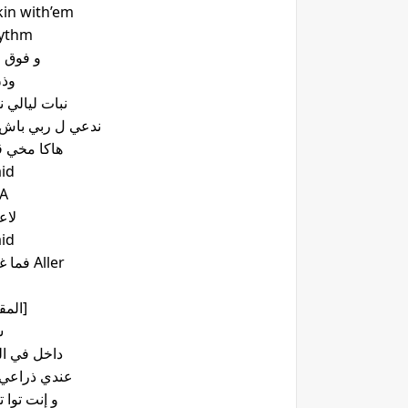
kin with’em
hythm
و فوق البي
وذن fuckin
نبات ليالي 
ندعي ل ربي باش 
هاكا مخي 
id
USA ن
لاع
id
Aller فما غراب و الاي هزينا الدوري مالـ
[المق
ش
داخل في ال
عندي ذراعي
و إنت توا 