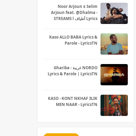
Noor Arjoun x Selim
Arjoun feat. @Dhalma -
STREAMS l أطياف Lyrics
Kaso ALLO BABA Lyrics &
Parole - LyricsTN
Ghariba - غريبة NORDO
Lyrics & Parole | LyricsTN
KASO - KONT NKHAF 3LIK
MEN NAAR - LyricsTN