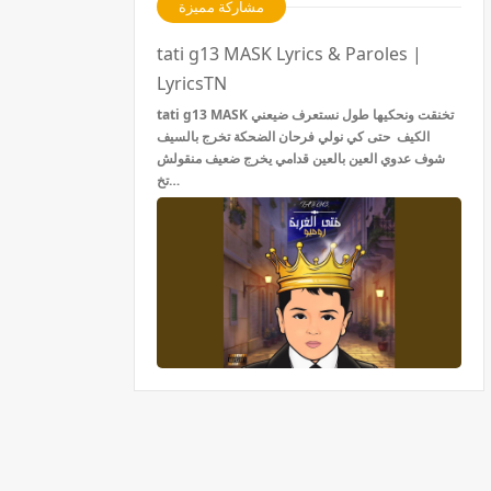
مشاركة مميزة
tati g13 MASK Lyrics & Paroles |
LyricsTN
tati g13 MASK تخنقت ونحكيها طول نستعرف ضيعني
الكيف حتى كي نولي فرحان الضحكة تخرج بالسيف
شوف عدوي العين بالعين قدامي يخرج ضعيف منقولش
تخ…