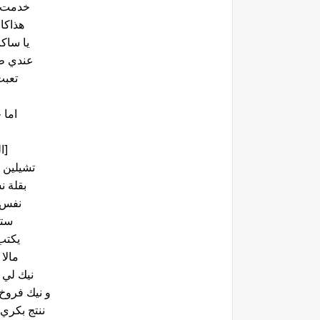
خدمت و
هذاكا
يا ساك
عندي ط
تعبت
اما 
[ا
تشيلين 
بقلة ن
نفس 
ستي
يكتب
مالا
نيك لي 
و نيك فروخ
ننتج بكري