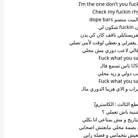
I’m the one don’t you fuc
Check my fuckin r
ت منضم dope bars
 شكون لي
نفريستايلي ناقف كان كي يذن
يغفرلي و نعطي لوقت لأمي تصلي
قالي لاعب دوري مش محلي
Fuck what you sa
اس تسمع فالـ
ب دولي و زيد محلي
Fuck what you sa
طع الثالث : الكاسترو]
نية باش تعملي ؟
تاريخ و مش بمتاعي انا بكلي
 بصمة مخلي مابعتش اصحابي
تعيش بتخمامي و فضلة رابي