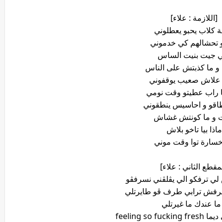
[اللازمة : علاء]
 كلاب يحبو يعطلوني
تحشالهم كي خدموني
 جيت بنيت الساس
 ما كذبتش على الناس
 علاش صعيب يوقفوني
ا راب عطيتو وقت نومي
اقو و احاسيس ينطقوني
 و ما كونتش غشاش
ماذا بيا تاخو بلاش
خسارة توا وقت موني
لمقطع الثاني : علاء]
لي ترفكو الي يڨلڨني نسرفڨو
رفش ترابي طرف ڨو طايرتلي
ما عندك ما غيرتلي