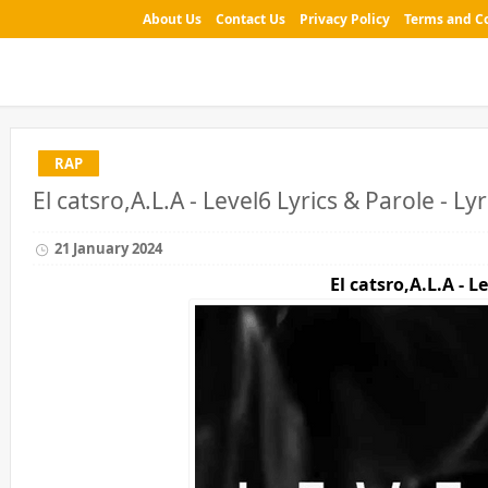
About Us
Contact Us
Privacy Policy
Terms and C
RAP
El catsro,A.L.A - Level6 Lyrics & Parole - Ly
21 January 2024
El catsro,A.L.A - L