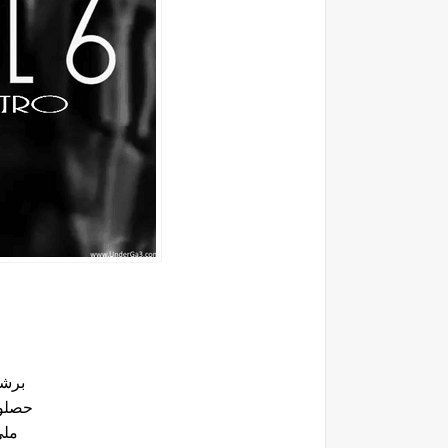
برشة
حصلو 
ملي