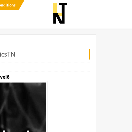
onditions
ricsTN
evel6