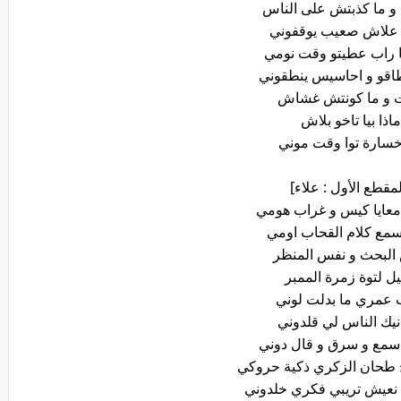
 ما كذبتش على الناس
 علاش صعيب يوقفوني
ا راب عطيتو وقت نومي
اقو و احاسيس ينطقوني
 و ما كونتش غشاش
ماذا بيا تاخو بلاش
خسارة توا وقت موني
لمقطع الأول : علاء]
معايا كيس و غراب هومي
سمع كلام القحاب اومي
البحث و نفس المنظر
ل لتوة زمرة الممبر
 عمري ما بدلت لوني
 نيك الناس لي قلدوني
سمع و سرق و قال دوني
 طحان الزكري ذكية حروكي
 نعيش تريبي فكري خلدوني