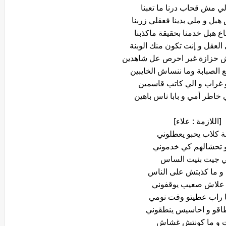
ي مش قحاب درنا ما تعبنا
ل و ملي بدينا فعقلي زربنا
 هبل خدمنا بحقيقة ماكذبنا
 العقل و إنت تكون منك الوبنة
ش حزازة غير احرص عل شاهدين
 الصبابة وما ننساش الخايبين
و غراب و الي كاتب قاسمين
خاطر أمي و بابا ناس باهين
[اللازمة : علاء]
 كلاب يحبو يعطلوني
تحشالهم كي خدموني
 جيت بنيت الساس
 ما كذبتش على الناس
 علاش صعيب يوقفوني
ا راب عطيتو وقت نومي
اقو و احاسيس ينطقوني
 و ما كونتش غشاش