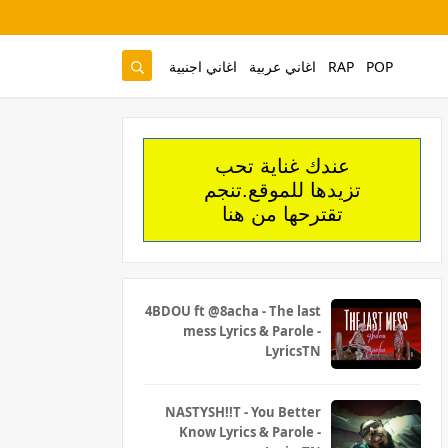
POP
RAP
اغاني عربية
اغاني اجنبية
عندك غناية تحب
تزيدها للموقع.تنجم
تقترحها من هنا
4BDOU ft ‪@8acha‬ - The last
mess Lyrics & Parole -
LyricsTN
NASTYSH!!T - You Better
Know Lyrics & Parole -