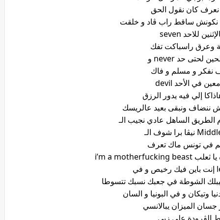
 نعرف كان نقول الحق
 نكونش ساقط راب ڨاد و خلقت
إثنين للاحد seven
 وعرق راسباكت تفك
ن لحتى حد never و
 نفكر و مسلم و فاك
ين في الأحد devil
ذاكا إلي فيه يدور الرزق
ش ننضاف ونبقى بعيد عالريسك
ڨا برا شوف الـ
م في تونس ماك تعرف
i’m a motherfu
يبلك الشوطة في جعبك نسبك تتسوطا
يا وتيكان و في البونيا و السان
جسان الميزان يبالانسي
ط الڨرودة على زبي