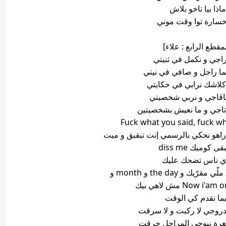
ماذا بيا تاخو بلاش
خسارة توا وقت موني
لمقطع الرابع : علاء]
راجي و نكمل في ثنيتي
ما راجل و صافي في نيتي
كلاشك نرابي في حكايتي
اڨاجي و نربي شخصيتي
رتاجي و ما نعيش بشخصيتين
Fuck what you said, fuck w
هو نحكي بالرسمي إنت تبقبق و ميت
قى كوميك diss me
ي ناس تضحك عليك
Now  مش لاهي بيك
ما نقدم كي الوقت
روجي لا ركبت و لا سرقت
غرة نبوجي المراحل حرقت