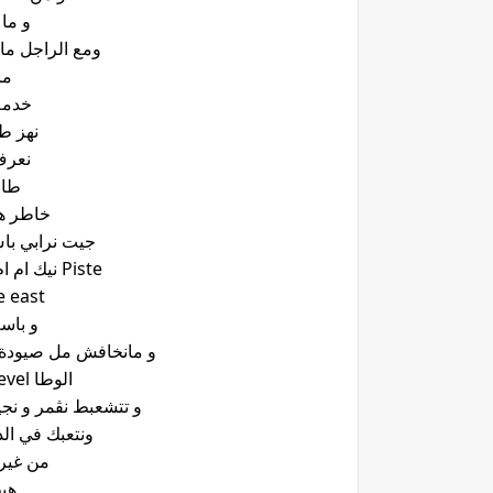
و ما
ومع الراجل ما
مال
خدمة
نهز طحي
نعرف
طامع
خاطر ها
جيت نرابي با
Piste نيك ام ام الطريق الساهل عادي نجيب الـ
Middle east ني
و باس
و مانخافش مل صيودة يا ثعلب cking beast
الوطا level إنت باين فيك رخيص و في
و تتشعبط نڨمر و نج
ونتعبك في الدن
من غير 
هب