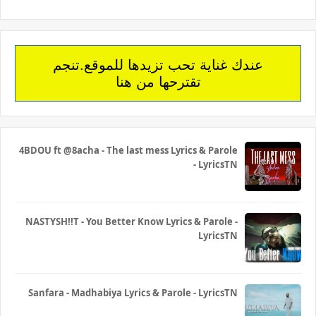
عندك غناية تحب تزيدها للموقع.تنجم
تقترحها من هنا
4BDOU ft ‪@8acha‬ - The last mess Lyrics & Parole
- LyricsTN
NASTYSH!!T - You Better Know Lyrics & Parole -
LyricsTN
Sanfara - Madhabiya Lyrics & Parole - LyricsTN