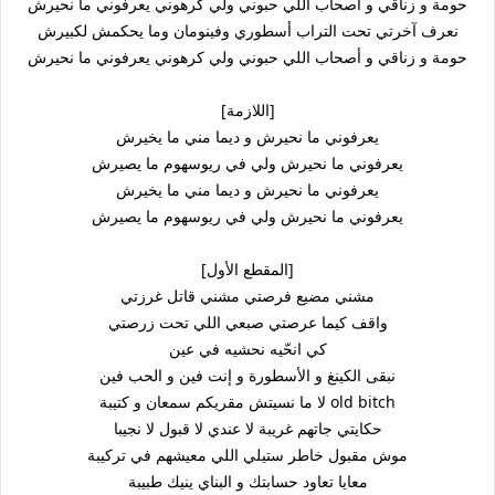
حومة و زناقي و أصحاب اللي حبوني ولي كرهوني يعرفوني ما نحيرش
نعرف آخرتي تحت التراب أسطوري وفينومان وما يحكمش لكبيرش
حومة و زناقي و أصحاب اللي حبوني ولي كرهوني يعرفوني ما نحيرش
[اللازمة]
يعرفوني ما نحيرش و ديما مني ما يخيرش
يعرفوني ما نحيرش ولي في ريوسهوم ما يصيرش
يعرفوني ما نحيرش و ديما مني ما يخيرش
يعرفوني ما نحيرش ولي في ريوسهوم ما يصيرش
[المقطع الأول]
مشني مضيع فرصتي مشني قاتل غرزتي
واقف كيما عرصتي صبعي اللي تحت زرصتي
كي انحّيه نحشيه في عين
نبقى الكينغ و الأسطورة و إنت فين و الحب فين
لا ما نسيتش مقريكم سمعان و كتيبة old bitch
حكايتي جاتهم غريبة لا عندي لا قبول لا نجيبا
موش مقبول خاطر ستيلي اللي معيشهم في تركيبة
معايا تعاود حسابتك و البناي ينيك طبيبة