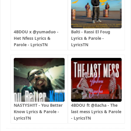
4BDOU x ‪@yumaduo‬ -
Balti - Rassi El Foug
Het Nfess Lyrics &
Lyrics & Parole -
Parole - LyricsTN
LyricsTN
NASTYSH!!T - You Better
4BDOU ft ‪@8acha‬ - The
Know Lyrics & Parole -
last mess Lyrics & Parole
LyricsTN
- LyricsTN