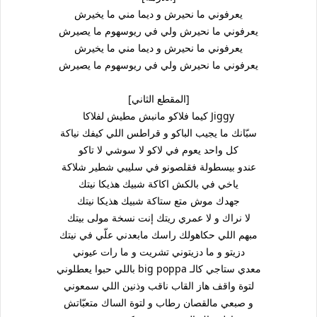
يعرفوني ما نحيرش و ديما مني ما يخيرش
يعرفوني ما نحيرش ولي في ريوسهوم ما يصيرش
يعرفوني ما نحيرش و ديما مني ما يخيرش
يعرفوني ما نحيرش ولي في ريوسهوم ما يصيرش
[المقطع الثاني]
كيما فلاكو مانبش مطيش لفلاكا Jiggy
سبّانك ما يجيب الباكو و قراطس اللي كيفك نياكة
كل واحد يعوم في لاكو لا سوشي لا تاكو
عندو بيسطولة فقلصونو في سليبي شطير شلاكة
ياخي في بالكش اكاكة شبيك هذيكا نيتك
جهدك موش متع ستاكة شبيك هذيكا نيتك
لا نراك و لا عمري ريتك إنت نسخة مولى بيتك
مبهم اللي حكاهولك راسك مابعدني علّي في نيتك
دزيتو و ما دزيتوني تشريت و ما رات عيوني
باللي حبوا يعطلوني big poppa معدي ستاجي كالـ
لتوة واقف هاز القاب ناقب وذنين اللي سمعوني
و صبعي مالقصان رطاب و لتوة الساك متعبّاتش