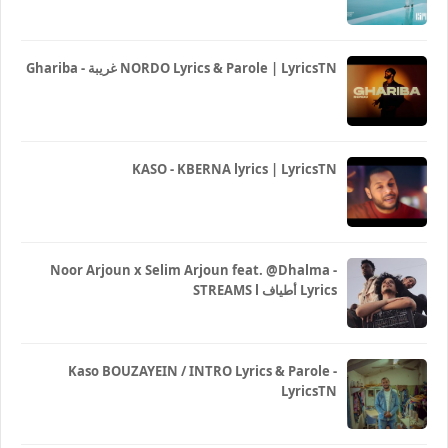
Ghariba - غريبة NORDO Lyrics & Parole | LyricsTN
KASO - KBERNA lyrics | LyricsTN
Noor Arjoun x Selim Arjoun feat. @Dhalma -
STREAMS l أطياف Lyrics
Kaso BOUZAYEIN / INTRO Lyrics & Parole -
LyricsTN