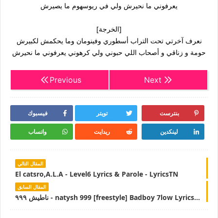
يعرفوني ما نحيرش ولي في ريوسهوم ما يصيرش
[الخرجة]
نعرف آخرتي تحت التراب أسطوري وفينومان وما يحكمش لكبيرش
حومة و زناقي و أصحاب اللي حبوني ولي كرهوني يعرفوني ما نحيرش
Previous
Next
بنترست
تويتر
فيسبوك
لينكدين
ريدايت
واتساب
المقال التالي
El catsro,A.L.A - Level6 Lyrics & Parole - LyricsTN
المقال السابق
ناطيش ٩٩٩ - natysh 999 [freestyle] Badboy 7low Lyrics | LyricsTN