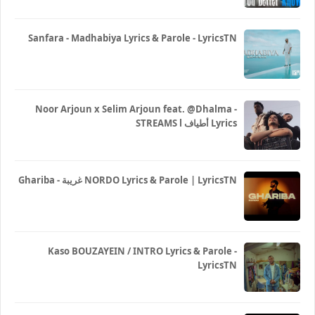
Sanfara - Madhabiya Lyrics & Parole - LyricsTN
Noor Arjoun x Selim Arjoun feat. @Dhalma -
STREAMS l أطياف Lyrics
Ghariba - غريبة NORDO Lyrics & Parole | LyricsTN
Kaso BOUZAYEIN / INTRO Lyrics & Parole -
LyricsTN