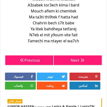
A3sabek tor3ech kima l bard
Mouch aflem ki chemitek
Ma ta3ti thi9tek f hatta had
Chahrin bech s7it babe
Ya litek bahdheya tetfarej
N7eb el mit y9oum vite fait
Famechi ma ntayer el wa7ch
Previous
Next
بنترست
تويتر
فيسبوك
لينكدين
ريدايت
واتساب
المقال التالي
JUNIOR HASSEN - حضرموت Lyrics & Parole | LyricsTN