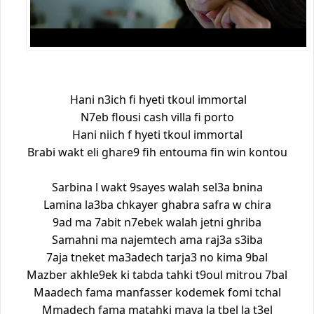
Hani n3ich fi hyeti tkoul immortal
N7eb flousi cash villa fi porto
Hani niich f hyeti tkoul immortal
Brabi wakt eli ghare9 fih entouma fin win kontou
Sarbina l wakt 9sayes walah sel3a bnina
Lamina la3ba chkayer ghabra safra w chira
9ad ma 7abit n7ebek walah jetni ghriba
Samahni ma najemtech ama raj3a s3iba
7aja tneket ma3adech tarja3 no kima 9bal
Mazber akhle9ek ki tabda tahki t9oul mitrou 7bal
Maadech fama manfasser kodemek fomi tchal
Mmadech fama matahki maya la tbel la t3el