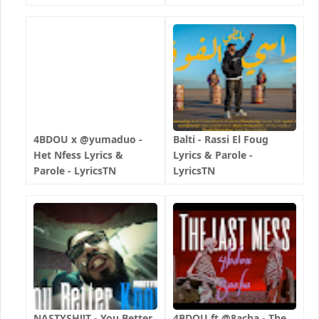
4BDOU x ‪@yumaduo‬ -
Balti - Rassi El Foug
Het Nfess Lyrics &
Lyrics & Parole -
Parole - LyricsTN
LyricsTN
NASTYSH!!T - You Better
4BDOU ft ‪@8acha‬ - The