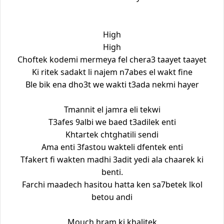
High
High
Choftek kodemi mermeya fel chera3 taayet taayet
Ki ritek sadakt li najem n7abes el wakt fine
Ble bik ena dho3t we wakti t3ada nekmi hayer
Tmannit el jamra eli tekwi
T3afes 9albi we baed t3adilek enti
Khtartek chtghatili sendi
Ama enti 3fastou wakteli dfentek enti
Tfakert fi wakten madhi 3adit yedi ala chaarek ki
benti.
Farchi maadech hasitou hatta ken sa7betek lkol
betou andi
Mouch hram ki khalitek