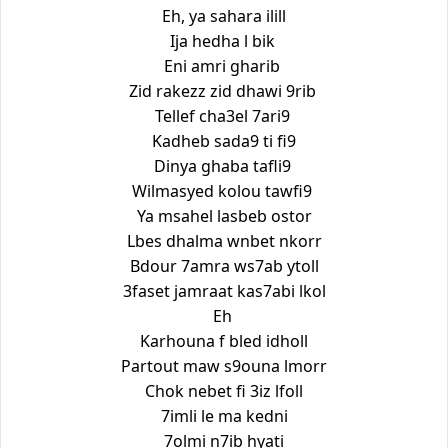
Eh, ya sahara ilill
Ija hedha l bik
Eni amri gharib
Zid rakezz zid dhawi 9rib
Tellef cha3el 7ari9
Kadheb sada9 ti fi9
Dinya ghaba tafli9
Wilmasyed kolou tawfi9
Ya msahel lasbeb ostor
Lbes dhalma wnbet nkorr
Bdour 7amra ws7ab ytoll
3faset jamraat kas7abi lkol
Eh
Karhouna f bled idholl
Partout maw s9ouna lmorr
Chok nebet fi 3iz lfoll
7imli le ma kedni
7olmi n7ib hyati