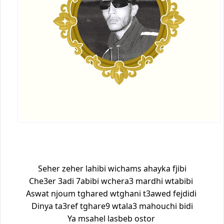
Seher zeher lahibi wichams ahayka fjibi
Che3er 3adi 7abibi wchera3 mardhi wtabibi
Aswat njoum tghared wtghani t3awed fejdidi
Dinya ta3ref tghare9 wtala3 mahouchi bidi
Ya msahel lasbeb ostor