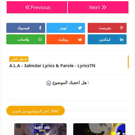
Previous
Next
بنترست
تويتر
فيسبوك
لينكدين
ريدايت
واتساب
المقال التالي
A.L.A - 3almdar Lyrics & Parole - LyricsTN
هل اعجبك الموضوع :
أخر المواضيع من قسم : RAP