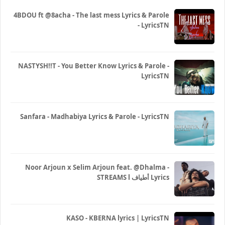
4BDOU ft ‪@8acha‬ - The last mess Lyrics & Parole
- LyricsTN
NASTYSH!!T - You Better Know Lyrics & Parole -
LyricsTN
Sanfara - Madhabiya Lyrics & Parole - LyricsTN
Noor Arjoun x Selim Arjoun feat. @Dhalma -
STREAMS l أطياف Lyrics
KASO - KBERNA lyrics | LyricsTN