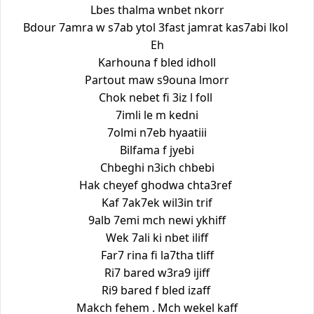
Lbes thalma wnbet nkorr
Bdour 7amra w s7ab ytol 3fast jamrat kas7abi lkol
Eh
Karhouna f bled idholl
Partout maw s9ouna lmorr
Chok nebet fi 3iz l foll
7imli le m kedni
7olmi n7eb hyaatiii
Bilfama f jyebi
Chbeghi n3ich chbebi
Hak cheyef ghodwa chta3ref
Kaf 7ak7ek wil3in trif
9alb 7emi mch newi ykhiff
Wek 7ali ki nbet iliff
Far7 rina fi la7tha tliff
Ri7 bared w3ra9 ijiff
Ri9 bared f bled izaff
Makch fehem . Mch wekel kaff