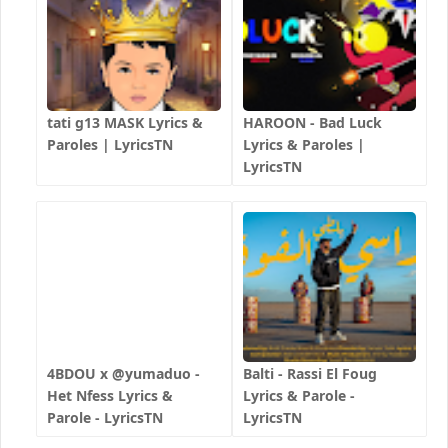
tati g13 MASK Lyrics &
HAROON - Bad Luck
Paroles | LyricsTN
Lyrics & Paroles |
LyricsTN
4BDOU x ‪@yumaduo‬ -
Balti - Rassi El Foug
Het Nfess Lyrics &
Lyrics & Parole -
Parole - LyricsTN
LyricsTN