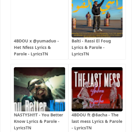
4BDOU x ‪@yumaduo‬ -
Balti - Rassi El Foug
Het Nfess Lyrics &
Lyrics & Parole -
Parole - LyricsTN
LyricsTN
NASTYSH!!T - You Better
4BDOU ft ‪@8acha‬ - The
Know Lyrics & Parole -
last mess Lyrics & Parole
LyricsTN
- LyricsTN