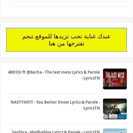
عندك غناية تحب تزيدها للموقع.تنجم
تقترحها من هنا
4BDOU ft ‪@8acha‬ - The last mess Lyrics & Parole
- LyricsTN
NASTYSH!!T - You Better Know Lyrics & Parole -
LyricsTN
Sanfara - Madhabiya Lyrics & Parole - LyricsTN