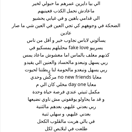
الي بيا دايرين عمرهم ما حبولي لخير
ماعادش نحمل الكذب فعينيهم
الي قدامي باهين و في غيابي يحشيو
الضحكة في وجوههم كي تجي العين في العين شي ما صار
عادين
يسألوني لاباس نجاوب خير و أقل من ناس
يسربيو fake love محلبلهم يمسكيو في
كذبهم مغلف بالماس اما مغشوش ماعاد يمس
ربي يسهل ونبعدو مالحساد والعنين الي يقيدو
ربي يسهل ونبعدو مالحومة لنا ربطتنا لحيوت
معايا no new friends مركًّش وحدي
معايا day one مخلي كان الي م
مكمل ثنيتي عندي فرصة حياة وحدة
و قد ما يحاولو يوقفوني مش ناوي نضيعها
ربي بعدني عليهم، بعدهم مالثنية
بعدني عليهم، و سهلي ثنية
في بالي هربت مالڨلوب الكحل
طلعت في لبلايص لكل