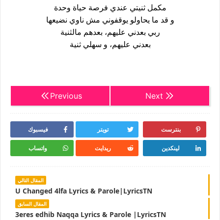
مكمل ثنيتي عندي فرصة حياة وحدة
و قد ما يحاولو يوقفوني مش ناوي نضيعها
ربي بعدني عليهم، بعدهم مالثنية
بعدني عليهم، و سهلي ثنية
Previous
Next
بنترست
تويتر
فيسبوك
لينكدين
ريدايت
واتساب
المقال التالي
U Changed 4lfa Lyrics & Parole|LyricsTN
المقال السابق
3eres edhib Naqqa Lyrics & Parole |LyricsTN