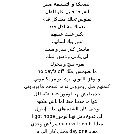
الضحكة و التبسيمة صفر
الفرحة قليل علينا اطل
لفلوس تحلك مشاكل قدم
تعملك مشاكل جدد
تكثر عليك عينيهم
تدور بيك لسانهم
مانيش كلي ينبر و مبنك
لي يكمي ولاصق البنك
نقوم ننتج و نتحرك
ما نصبحش إمنّك no day's off
و نوقز تالفوني برشا نوامر يكلموني
كلمتهم قبل روفزوني تو ما عندهم ما يزيدوني
خدمنا بش تهنا لومور rulesتبّعنا ال
لتوا ما خذينا حقنا اما باش نفكوه
وحتى كان الشدة هاي بدات إطول
لي غدوة باش تهنا لومور i got hope
معايا no new friends مركًّش وحدي
معايا day one مخلي كان الي م