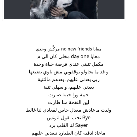
معايا no new friends مركًّش وحدي
معايا day one مخلي كان الي م
مكمل ثنيتي عندي فرصة حياة وحدة
و قد ما يحاولو يوقفوني مش ناوي نضيعها
ربي بعدني عليهم، بعدهم مالثنية
بعدني عليهم، و سهلي ثنية
خيبة ورا خيبة صارت
لين النفحة منا طارت
وليت ماعادش معدل حاس لقعادي لنا غالط
Bye نحب نقول لتونس
Sayer لنا الڨلب برد
ماعاد ادفيه كان الطيارة تبعدني عليهم