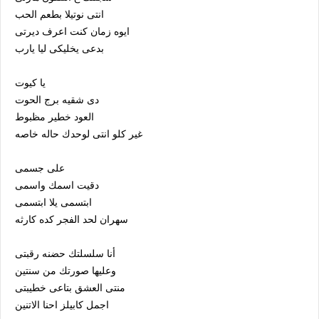
انتى نوتيلا بطعم الحب
ايوه زمان كنت اعرف ديرتى
بدعى يخليكى ليا يارب
يا كيوت
دى شقيه برج الحوت
العود خطير مظبوط
غير كلو انتى لوحدك حاله خاصه
على جسمى
دقيت اسمك واسمى
ابتسمى يلا ابتسمى
سهران لحد الفجر كده كارثه
أنا سلسلتك حضنه رقبتى
وعليها صورتك من سنتين
منتى العشق بتاعى خطيبتى
اجمل كابيلز احنا الاتنين