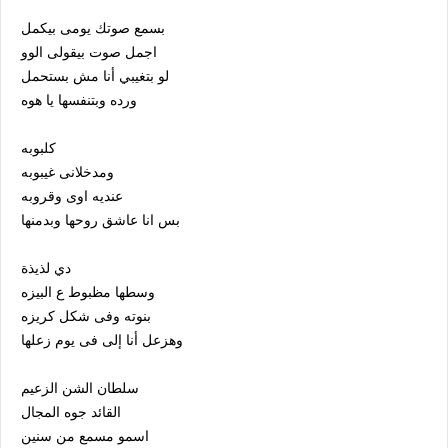
بسمع صوتك يومى بيكمل
اجمل صوت بيقولى الوو
لو بتغيبي أنا مش بستحمل
ورده وبتنفسها يا هوه
كلبوبه
ومدخلانى غيبوبه
عنديه اوى وقروبه
بس انا عاشق روحها وبدمنها
دي لذيذة
وسطها مظبوط ع البيزه
بنوته وفى شكل كريزه
وهزعل أنا إلى فى يوم زعلها
سلطان الشن الزعيم
القائد جوه المجال
اسمو مسمع من سنين