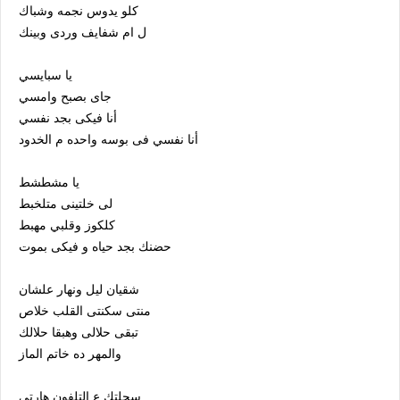
كلو يدوس نجمه وشباك
ل ام شفايف وردى وبينك
يا سبايسي
جاى بصبح وامسي
أنا فيكى بجد نفسي
أنا نفسي فى بوسه واحده م الخدود
يا مشطشط
لى خلتينى متلخبط
كلكوز وقلبي مهبط
حضنك بجد حياه و فيكى بموت
شقيان ليل ونهار علشان
منتى سكنتى القلب خلاص
تبقى حلالى وهبقا حلالك
والمهر ده خاتم الماز
سجلتك ع التلفون هارتى