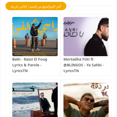
أخر المواضيع من قسم : اغاني عربية
Balti - Rassi El Foug
Mortadha Ftiti ft
Lyrics & Parole -
@BLINGOS - Ya Sahbi -
LyricsTN
LyricsTN