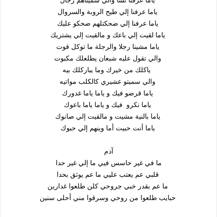
ياما عرفنا إلي طيح الروبة والسروال
ياما عرفنا إلي ضحكتلهم ضحكو عليك
ياما لقيت إلي باعك و مالقيت إلي يشتريك
ياما مشينا رجلا والرجلة ما توكل قوت
والي تقول عليه شبعان يطلعلك مكبوت
ياكلك من خيرك وما يباركلك بيه
والي سميتو عشيري كالكلب مواتيه
ياما قرضو فيك و ياما ياما غدورك
ياما نكرو فيك و ياما ياما باعوك
ياما بالنية مشيت و مالقيت إلي صانوك
ياما أنت حبيت أما وينهم إلي حبوك
آدم
ما في غير حاسس فيي ما إلي غير حدا
قلبي عم يعتب عليي ما عم يوثق بحدا
ما عم بقدر خبي جروحي كلن طلعوا غدارين
حبايب طلعوا من روحي وسرقوا مني أحلى سنين