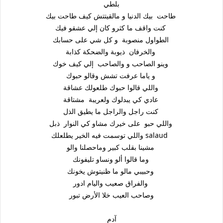
بلطي
طاحت بيك الدنيا و مالقيتتش كيف طاحت بيك
كنت واقف ما كثرو كان إلي عشقو فيك
الطواول منصوبة و كل شي على حسابك
والخرفان ذيوبة والضحكة كذابة
وينو الصاحب و والصاحب إلي كيف خوك
و ياما عرفت تشش وقالو حبوك
واللي قالوا حبوك طلعولك عشاقة
عادي كي يبدلوك ولعريبة مشتاقة
كنت راجل والراجل ما يطيق الذل
واللي حبو على خيرك مشاو كي النوار ذبل
واللي توسمت فيه الخير يطلعلك salaud
مشينا بقلب كبير وماحصلنا والو
وما قالوا ألو ونساو تليفونك
وحبيبي مالو ما ظنيتوش يخونك
والفراق صعيب واليام ادور
وصاحب العيب خلا الأرض تبور
آدم