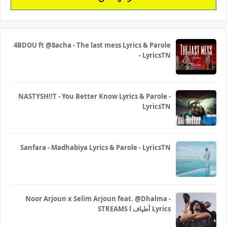
4BDOU ft ‪@8acha‬ - The last mess Lyrics & Parole
- LyricsTN
NASTYSH!!T - You Better Know Lyrics & Parole -
LyricsTN
Sanfara - Madhabiya Lyrics & Parole - LyricsTN
Noor Arjoun x Selim Arjoun feat. @Dhalma -
STREAMS l أطياف Lyrics