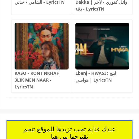
Dakka | وائل كفوري - لآخر
الشامي - خدني - LyricsTN
دقة - LyricsTN
Lbenj - HWASI لبنج :
KASO - KONT NKHAF
هواسي | LyricsTN
3LIK MEN NAAR -
LyricsTN
عندك غناية تحب تزيدها للموقع.تنجم
تقترحها من هنا