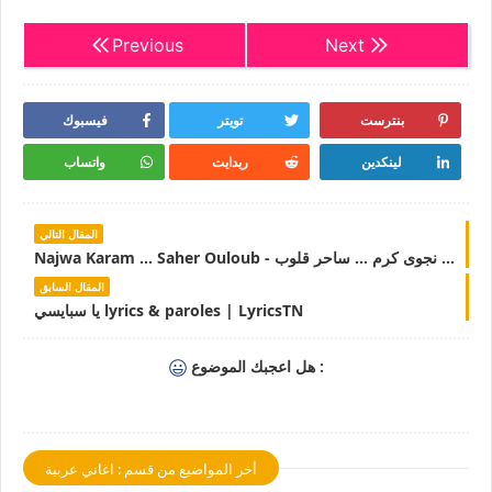
Previous
Next
بنترست
تويتر
فيسبوك
لينكدين
ريدايت
واتساب
المقال التالي
Najwa Karam ... Saher Ouloub - نجوى كرم ... ساحر قلوب Lyrics | LyricsTN
المقال السابق
يا سبايسي lyrics & paroles | LyricsTN
هل اعجبك الموضوع :
أخر المواضيع من قسم : اغاني عربية