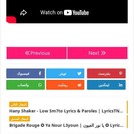
Previous
Next
بنترست
تويتر
فيسبوك
لينكدين
ريدايت
واتساب
المقال التالي
Hany Shaker - Low Sm7to Lyrics & Paroles | LyricsTN | هاني شاكر -كلمات لو سمحتوا
المقال السابق
Brigade Rouge ✪ Ya Nour L3youn | يا نور العيون ✪ Lyrics & Paroles | LyricsTN