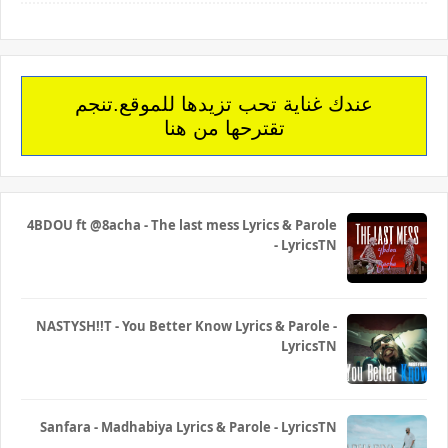
عندك غناية تحب تزيدها للموقع.تنجم
تقترحها من هنا
4BDOU ft ‪@8acha‬ - The last mess Lyrics & Parole
- LyricsTN
NASTYSH!!T - You Better Know Lyrics & Parole -
LyricsTN
Sanfara - Madhabiya Lyrics & Parole - LyricsTN