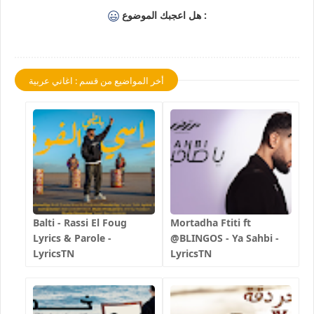
هل اعجبك الموضوع :
أخر المواضيع من قسم : اغاني عربية
Balti - Rassi El Foug
Mortadha Ftiti ft
Lyrics & Parole -
@BLINGOS - Ya Sahbi -
LyricsTN
LyricsTN