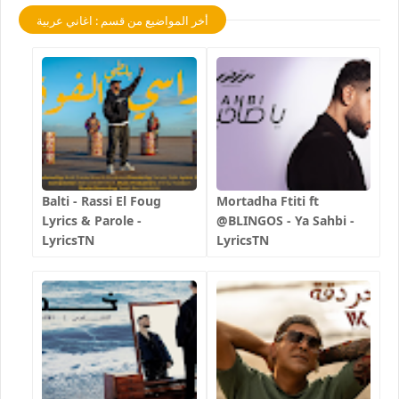
أخر المواضيع من قسم : اغاني عربية
Balti - Rassi El Foug
Mortadha Ftiti ft
Lyrics & Parole -
@BLINGOS - Ya Sahbi -
LyricsTN
LyricsTN