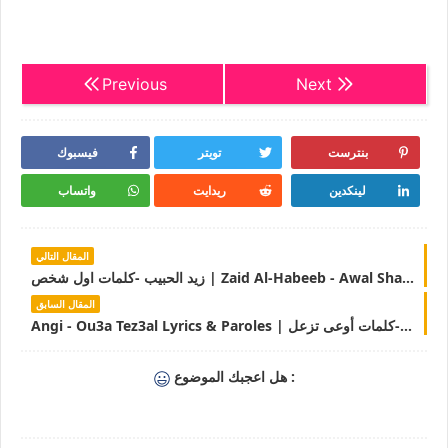
Previous
Next
بنترست
تويتر
فيسبوك
لينكدين
ريدايت
واتساب
المقال التالي
زيد الحبيب -كلمات اول شخص | Zaid Al-Habeeb - Awal Shakhs | LyricsTN
المقال السابق
Angi - Ou3a Tez3al Lyrics & Paroles | آنجي -كلمات أوعى تزعل | LyricsTN
هل اعجبك الموضوع :