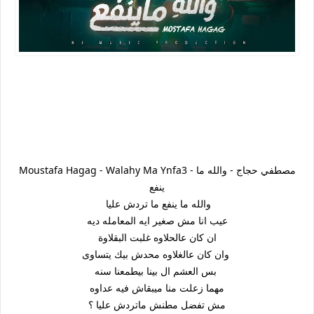
Moustafa Hagag - Walahy Ma Ynfa3 - مصطفي حجاج - والله ما
ينفع
والله ما ينفع ما تردش عليا
عيب انا مش صغير ايه المعامله ديه
ان كان عالحلاوه غلبت البقلاوة
وان كان عالغلاوه محدش بيك يتساوى
بس العشم ال بينا بيطمعنا سنه
مهما زعلت منا ميبقاش فيه عداوه
مش تفضل مطنش ماتردش عليا ؟