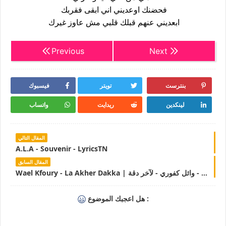
فحضنك اوعديني اني ابقى فقربك
ابعديني عنهم قبلك قلبي مش عاوز غيرك
Previous
Next
بنترست
تويتر
فيسبوك
لينكدين
ريدايت
واتساب
المقال التالي
A.L.A - Souvenir - LyricsTN
المقال السابق
Wael Kfoury - La Akher Dakka | وائل كفوري - لآخر دقة - LyricsTN
هل اعجبك الموضوع :