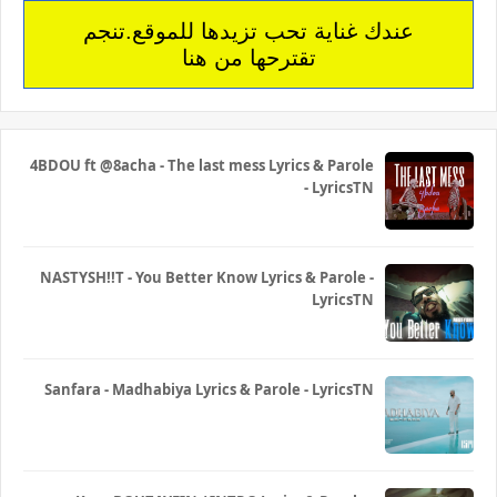
عندك غناية تحب تزيدها للموقع.تنجم
تقترحها من هنا
4BDOU ft ‪@8acha‬ - The last mess Lyrics & Parole
- LyricsTN
NASTYSH!!T - You Better Know Lyrics & Parole -
LyricsTN
Sanfara - Madhabiya Lyrics & Parole - LyricsTN