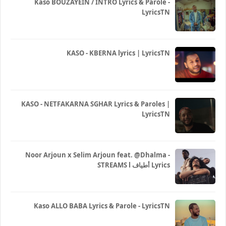
Kaso BOUZAYEIN / INTRO Lyrics & Parole -
LyricsTN
KASO - KBERNA lyrics | LyricsTN
KASO - NETFAKARNA SGHAR Lyrics & Paroles |
LyricsTN
Noor Arjoun x Selim Arjoun feat. @Dhalma -
STREAMS l أطياف Lyrics
Kaso ALLO BABA Lyrics & Parole - LyricsTN