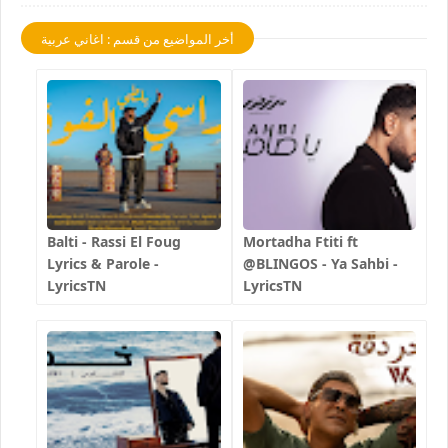
أخر المواضيع من قسم : اغاني عربية
Balti - Rassi El Foug
Mortadha Ftiti ft
Lyrics & Parole -
@BLINGOS - Ya Sahbi -
LyricsTN
LyricsTN