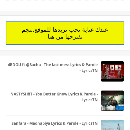
عندك غناية تحب تزيدها للموقع.تنجم
تقترحها من هنا
4BDOU ft ‪@8acha‬ - The last mess Lyrics & Parole
- LyricsTN
NASTYSH!!T - You Better Know Lyrics & Parole -
LyricsTN
Sanfara - Madhabiya Lyrics & Parole - LyricsTN