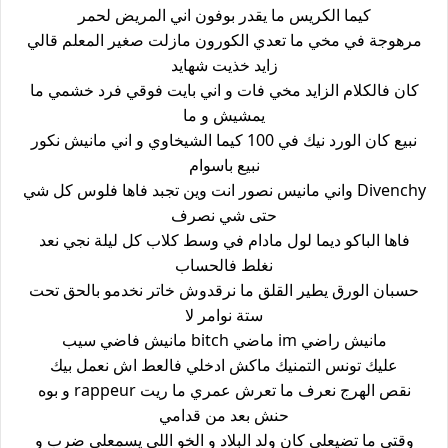
كيما الكريس ما يقدر بوفون اني المريض لحمر
مرهوجة في مخي ما تعدي الكورون مازلت صغير المعلم قالي
زايد خذيت شهايد
كان فالكلام الزايد مخي فات و اني بايت فوقي فرد خشمي ما
يمشيش و ما
نبيع كان الورد نيك في 100 كيما الشيخاوي و اني مانيش نكور
نبيع باسوام
Divenchy واني مانيس نصور انت وين تجبد فاها فلوس كل شي
حتى شي نصرف
فاها الباكو ديما لول مادام في وسط كلاب كل ليلة نجي نعد
نغلط فالحساب
حسبان الورق يطير القلق ما نرقدوش خاتر نخدمو بالحق تحت
ستة نوامر لا
مانيش راضي im ماضي bitch مانيش فاضي سيب
عليك تونس التمنيك ماكش ادخلي فالعط اش نعمل بيك
نقص الهرج نعرف ما تعرش عمري ما ريت rappeur و بوه
حنش بعد من قدامي
وقتي ما تضيعلي كان ولد البلاد و الخو اللي يسمعلي ضرب و