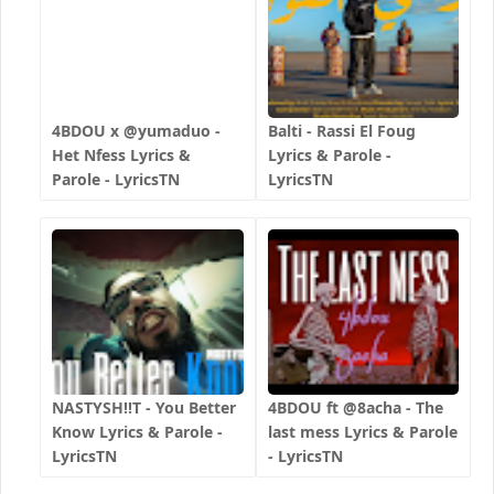
4BDOU x ‪@yumaduo‬ -
Balti - Rassi El Foug
Het Nfess Lyrics &
Lyrics & Parole -
Parole - LyricsTN
LyricsTN
NASTYSH!!T - You Better
4BDOU ft ‪@8acha‬ - The
Know Lyrics & Parole -
last mess Lyrics & Parole
LyricsTN
- LyricsTN