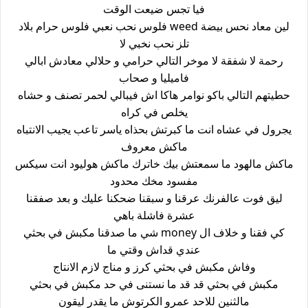
فيا تجس ضيعت الوقت
لين معاد نحس بيضة weed فلوس نحب نعبي فلوس حرام بلاد
تلز نحب نخبي لا
رحمة لا شفقة لا موخر التالي حرامي و حلالي معادش ابالي
فاميليا و صحاب
حطيتهم التالي باكو نوامر هاكا اش فيبالي لحمر تصنف و حشاه
يخلص في كراه
يجرول في عشاه انت ما كبرتش بحذاه ياسر تاعب يجيب الانتباه
ماكش معروف
ماكش مالهود ما سمعتش بيك خاترك ماكش هوليود انت سيكس
مفسود مخك محدود
ليق فوت عالفرنك عرقنا و سبقنا ضحكنا عليك و بعد صفقنا
عشرة فاشلة باهي
كي فقنا و خلاف ال money شي ما صدقنا مكبش في بحثي
عندي قداش وقتي ما
وفاش مكبش في بحثي كرز و مناج لازم الانتاج
مكبش في بحثي قد قد ما نستنى في حد مكبش في بحثي
مالثنين للاحد عمرو الكرتوش ما يقدر ليقون