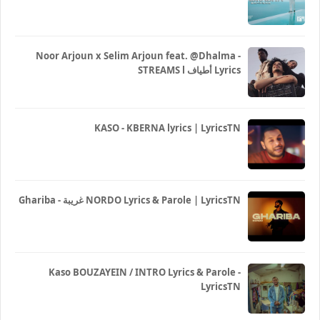
Noor Arjoun x Selim Arjoun feat. @Dhalma -
STREAMS l أطياف Lyrics
KASO - KBERNA lyrics | LyricsTN
Ghariba - غريبة NORDO Lyrics & Parole | LyricsTN
Kaso BOUZAYEIN / INTRO Lyrics & Parole -
LyricsTN