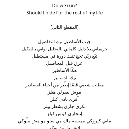
Do we run?
Should I hide For the rest of my life
[المقطع الثاني]
جيب الأساطيل نيك التفاصيل
جريماتي بلا دليل كلماتي بالتحليل تواتي بالتنكيل
تبّع زبّي تخج تنيك دورة في مستطيل
عرق قبل المحاصيل
هكّا الأساطير
نيك الدساتير
مطلب شعبي قصّا إطّير من أحياء القصادير
موش بيفرلي هيلز
آفري بادي كيلز
نكري جاري بشطر بيلز
إنتحاري كيتس كيلز
ماني كيروكي تيمستة ماك مي سلو مو مش ببلّوكي
بلاش ماريث بوكي