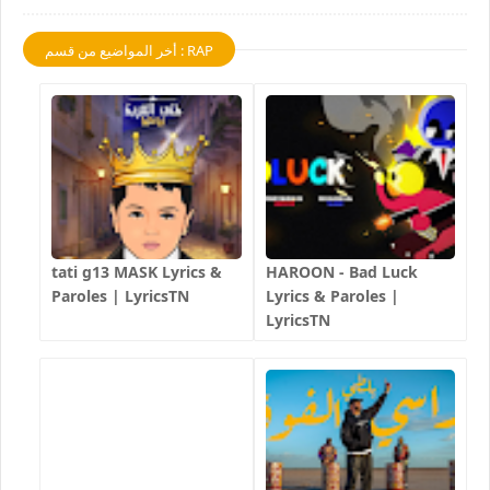
أخر المواضيع من قسم : RAP
tati g13 MASK Lyrics &
HAROON - Bad Luck
Paroles | LyricsTN
Lyrics & Paroles |
LyricsTN