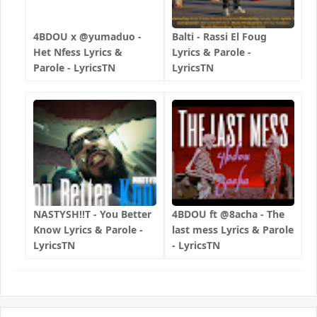
4BDOU x ‪@yumaduo‬ -
Balti - Rassi El Foug
Het Nfess Lyrics &
Lyrics & Parole -
Parole - LyricsTN
LyricsTN
NASTYSH!!T - You Better
4BDOU ft ‪@8acha‬ - The
Know Lyrics & Parole -
last mess Lyrics & Parole
LyricsTN
- LyricsTN