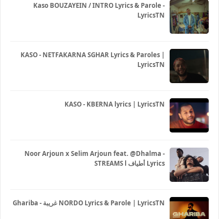
Kaso BOUZAYEIN / INTRO Lyrics & Parole -
LyricsTN
KASO - NETFAKARNA SGHAR Lyrics & Paroles |
LyricsTN
KASO - KBERNA lyrics | LyricsTN
Noor Arjoun x Selim Arjoun feat. @Dhalma -
STREAMS l أطياف Lyrics
Ghariba - غريبة NORDO Lyrics & Parole | LyricsTN