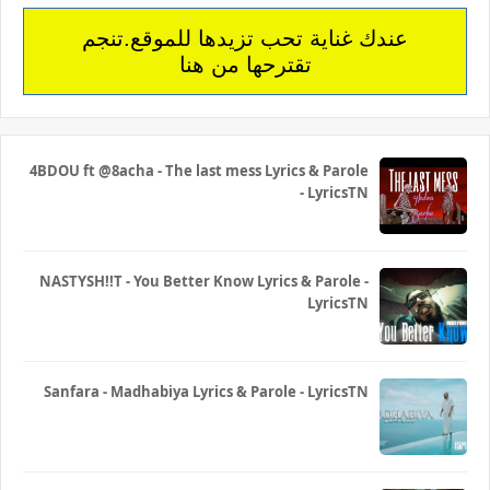
عندك غناية تحب تزيدها للموقع.تنجم
تقترحها من هنا
4BDOU ft ‪@8acha‬ - The last mess Lyrics & Parole
- LyricsTN
NASTYSH!!T - You Better Know Lyrics & Parole -
LyricsTN
Sanfara - Madhabiya Lyrics & Parole - LyricsTN