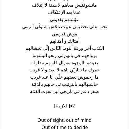
ماتشوفنيش معاهم لا هدنة لا إئتلاف
عدنا بعد الإعتكاف
عيّشتهم بقديمي
تحب على تحطيمي عييت تلحّش شتولّي أنتيمي
موش فتريمي
أمثالك و أمثالهم
الكذب آخر ورقة أنتوما النّاس إلّي تحشالهم
برواحهم في بالهم تي ربحو البشولة
يعيشو بالوجوه مورال قلوبهم مذلولة
عمرك ما تقارنّي باهم لا بعيد و لا قريب
ما رحموش بعضهم خلّي أنا عبد غريب
حاشيهالهم بالترتيب تي جايهم بالذمّة
صفر دعم في تاريخي لين نفوت القمّة
[اللازمة]x2
Out of sight, out of mind
Out of time to decide