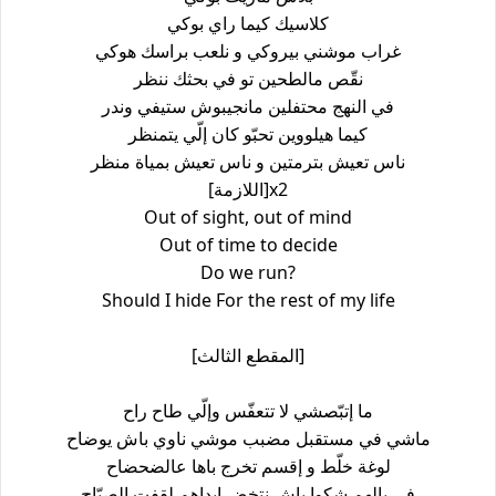
كلاسيك كيما راي بوكي
غراب موشني بيروكي و نلعب براسك هوكي
نقّص مالطحين تو في بحثك ننظر
في النهج محتفلين مانجيبوش ستيفي وندر
كيما هيلووين تحبّو كان إلّي يتمنظر
ناس تعيش بترمتين و ناس تعيش بمياة منظر
[اللازمة]x2
Out of sight, out of mind
Out of time to decide
Do we run?
Should I hide For the rest of my life
[المقطع الثالث]
ما إتبّصشي لا تتعفّس وإلّي طاح راح
ماشي في مستقبل مضبب موشي ناوي باش يوضاح
لوغة خلّط و إقسم تخرج باها عالضحضاح
في بالهم شكوا باش نتخض إيداهم لقفت الصيّاح