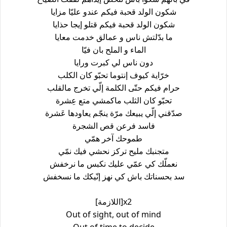
شكون الولد قحبة فيكم عندو عليّا مزايا
شكون الولد قحبة فيكم قتلو إيجا حذايا
ما بدّلتش ناس و عمالق خدمت معايا
الماء و الملح بان فيّا
دون ناس لي كبرت ورايا
خرّاية كيوف إنتوما تحبّو كان الكلب
حرام فيكم حتّى الكلمة إلّي تخرج مالقلب
تحبّو كان الثلب ماكمشي متع عِشرة
صدّقني إلّي يبيعك مرّة ينجّم يعاودها عَشرة
فاسد فرعن قص الشجرة
طموحك آخر همّي
متجنبك مليح تركز نحشي فيك نمّي
نعملّك كي عمّي عليك نكبس ما نرخفش
سد بحسناتك باش كي نهز إنّيكك ما نسخفش
[اللازمة]x2
Out of sight, out of mind