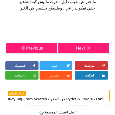
ﻣﺎ ﺧﺘﺮﺗﺶ ﻧﻌﻴﺐ ﺫﻟﻴﻞ ، ﺧﻮﻙ ﻣاﻨﻴﺶ ﻛيما ﺷﺎﻫﻴﺮ
ﺣﻘﻲ ﻧﻔﻜﻮ ﺑﺬﺭﺍﻋﻲ ، ﻭﻣاﻨﻄﻴّﺢ ﺧﺸﻤﻲ كي اﻟﻐﻴﺮ
Previous
Next
بنترست
تويتر
فيسبوك
لينكدين
ريدايت
واتساب
المقال السابق
Klay BBJ From Scratch - من الصفر Lyrics & Parole - LyricsTN
هل اعجبك الموضوع :