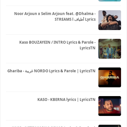
Noor Arjoun x Selim Arjoun feat. @Dhalma -
STREAMS l أطياف Lyrics
Kaso BOUZAYEIN / INTRO Lyrics & Parole -
LyricsTN
Ghariba - غريبة NORDO Lyrics & Parole | LyricsTN
KASO - KBERNA lyrics | LyricsTN