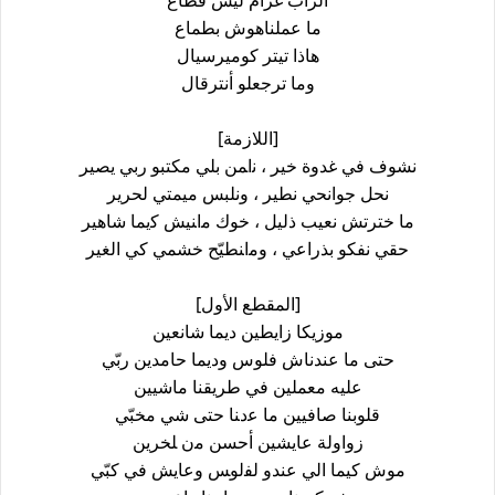
ﺍﻟﺮﺍﺏ ﻏﺮﺍﻡ ﻟﻴﺲ ﻗﻄﺎﻉ
ﻣﺎ ﻋﻤﻠﻨﺎﻫﻮﺵ ﺑﻄﻤﺎﻉ
ﻫﺎﺫﺍ ﺗﻴﺘﺮ ﻛﻮﻣﻴﺮﺳﻴﺎﻝ
ﻭﻣﺎ ﺗﺮﺟﻌﻠﻮ ﺃﻧﺘﺮﻗﺎﻝ
[اللازمة]
ﻧﺸﻮﻑ ﻓﻲ ﻏﺪﻭﺓ ﺧﻴﺮ ، ﻧاﻤﻦ ﺑﻠﻲ ﻣﻜﺘﺒﻮ ﺭﺑﻲ ﻳﺼﻴﺮ
ﻧﺤﻞ ﺟﻮﺍﻧﺤﻲ ﻧﻄﻴﺮ ، ﻭﻧﻠﺒﺲ ﻣﻴﻤﺘﻲ ﻟﺤﺮﻳﺮ
ﻣﺎ ﺧﺘﺮﺗﺶ ﻧﻌﻴﺐ ﺫﻟﻴﻞ ، ﺧﻮﻙ ﻣاﻨﻴﺶ ﻛيما ﺷﺎﻫﻴﺮ
ﺣﻘﻲ ﻧﻔﻜﻮ ﺑﺬﺭﺍﻋﻲ ، ﻭﻣاﻨﻄﻴّﺢ ﺧﺸﻤﻲ كي اﻟﻐﻴﺮ
[المقطع الأول]
ﻣﻮﺯﻳﻜﺎ ﺯﺍﻳﻄﻴﻦ ﺩﻳﻤﺎ ﺷﺎﻧﻌﻴﻦ
ﺣﺘﻰ ﻣﺎ ﻋﻨﺪﻧﺎﺵ ﻓﻠﻮﺱ ﻭﺩﻳﻤﺎ ﺣﺎﻣﺪﻳﻦ ﺭﺑّﻲ
ﻋﻠﻴﻪ ﻣﻌﻤﻠﻴﻦ ﻓﻲ ﻃﺮﻳﻘﻨﺎ ﻣﺎﺷﻴﻴﻦ
ﻗﻠﻮﺑﻨﺎ ﺻﺎﻓﻴﻴﻦ ﻣﺎ ﻋدﻨﺎ ﺣﺘﻰ ﺷﻲ ﻣﺨﺒّﻲ
ﺯﻭاﻭﻟﺔ ﻋﺎﻳﺸﻴﻦ ﺃﺣﺴﻦ ﻣن ﻠﺨﺮﻳﻦ
ﻣﻮﺵ ﻛﻴﻤﺎ ﺍﻟﻲ ﻋﻨﺪﻭ ﻟﻔلوﺲ ﻭﻋﺎﻳﺶ ﻓﻲ ﻛﺒّﻲ