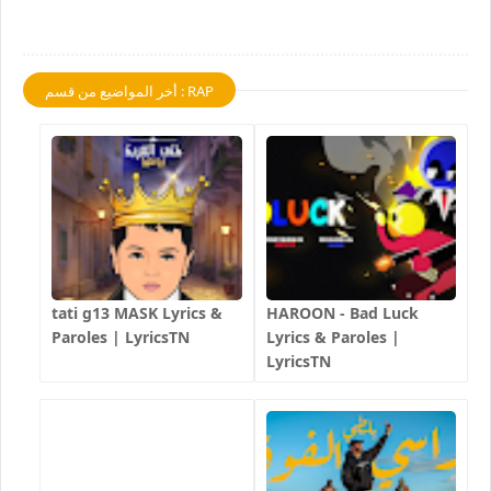
أخر المواضيع من قسم : RAP
tati g13 MASK Lyrics &
HAROON - Bad Luck
Paroles | LyricsTN
Lyrics & Paroles |
LyricsTN