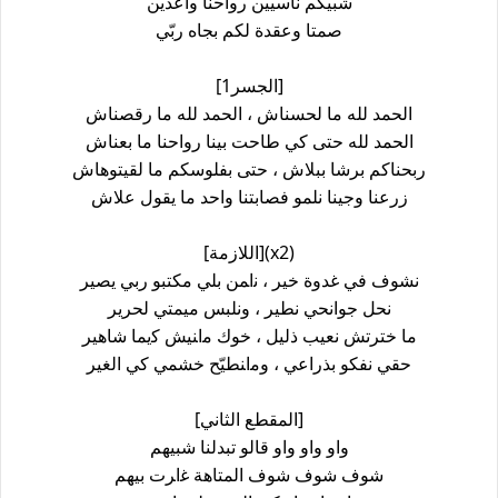
ﺷﺒﻴﻜﻢ ﻧﺎﺳﻴﻴﻦ ﺭﻭﺍﺣﻨﺎ ﻭﺍﻋﺪﻳﻦ
ﺻﻤﺘﺎ ﻭﻋﻘﺪﺓ ﻟﻜﻢ ﺑﺠﺎﻩ ﺭﺑّﻲ
[1الجسر]
ﺍﻟﺤﻤﺪ ﻟﻠﻪ ﻣﺎ ﻟﺤﺴﻨﺎﺵ ، ﺍﻟﺤﻤﺪ لله ﻣﺎ ﺭﻗﺼﻨﺎﺵ
ﺍﻟﺤﻤﺪ لله ﺣﺘﻰ ﻛﻲ ﻃﺎﺣﺖ ﺑﻴﻨﺎ ﺭﻭﺍﺣﻨﺎ ﻣﺎ ﺑﻌﻨﺎﺵ
ﺭﺑﺤﻨﺎﻛﻢ ﺑﺮﺷﺎ ﺑﺒﻼﺵ ، ﺣﺘﻰ ﺑﻔﻠﻮﺳﻜﻢ ﻣﺎ ﻟﻘﻴﺘﻮﻫﺎﺵ
ﺯﺭﻋﻨﺎ ﻭﺟﻴﻨﺎ ﻧﻠﻤﻮ ﻓﺼﺎﺑﺘﻨﺎ ﻭاﺣﺪ ﻣﺎ ﻳﻘﻮﻝ ﻋﻼﺵ
[اللازمة](x2)
ﻧﺸﻮﻑ ﻓﻲ ﻏﺪﻭﺓ ﺧﻴﺮ ، ﻧاﻤﻦ ﺑﻠﻲ ﻣﻜﺘﺒﻮ ﺭﺑﻲ ﻳﺼﻴﺮ
ﻧﺤﻞ ﺟﻮﺍﻧﺤﻲ ﻧﻄﻴﺮ ، ﻭﻧﻠﺒﺲ ﻣﻴﻤﺘﻲ ﻟﺤﺮﻳﺮ
ﻣﺎ ﺧﺘﺮﺗﺶ ﻧﻌﻴﺐ ﺫﻟﻴﻞ ، ﺧﻮﻙ ﻣاﻨﻴﺶ ﻛيما ﺷﺎﻫﻴﺮ
ﺣﻘﻲ ﻧﻔﻜﻮ ﺑﺬﺭﺍﻋﻲ ، ﻭﻣاﻨﻄﻴّﺢ ﺧﺸﻤﻲ كي اﻟﻐﻴﺮ
[المقطع الثاني]
ﻭاﻭ واو ﻭاﻭ ﻗﺎﻟﻮ ﺗﺒﺪﻟﻨﺎ ﺷﺒﻴﻬﻢ
ﺷﻮﻑ ﺷﻮﻑ ﺷﻮﻑ ﺍﻟﻤﺘﺎﻫﺔ ﻏاﺮﺕ ﺑﻴﻬﻢ