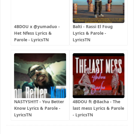
4BDOU x ‪@yumaduo‬ -
Balti - Rassi El Foug
Het Nfess Lyrics &
Lyrics & Parole -
Parole - LyricsTN
LyricsTN
NASTYSH!!T - You Better
4BDOU ft ‪@8acha‬ - The
Know Lyrics & Parole -
last mess Lyrics & Parole
LyricsTN
- LyricsTN