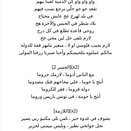
ﻭاﻭ ﻭاﻭ ﻭاﻭ ﻛﻲ الدمية ﻟﻌﺒﻨﺎ ﺑﻴﻬﻢ
ﺗﻘﻌﺪ ﺟﻮ ﺟﻮ ﺧلّي ﻨﺮﺟﻊ ﻧﺴﺐ ﻓﻴﻬﻢ
ﻓﻲ ﺑﻠﺪ ﻟﻬﺮﺝ ﻋﺞ ﻋﺎﻳﺶ محتاج
ﺑﻼﺩ ﺷﻄﺮ ﻓﻲ ﺍﻟﺤﺒﺲ ﻭالآﺧﺮة ﻫﺞ
ﺭﻭﺣﻲ ﻗﺎﻋﺪﺓ ﺗﻄﻠﻊ ﻓﻲ ﻛﻞ ﺩﺭﺝ
ﻻﺯﻡ ﻧﻠﻘﻰ ﺣﻞ ﻟﻴﻦ ﻣﺨﻲ ﺧﺞ
ﻻﺯﻡ ﻧﺠﻴﺐ ﻓﻠﻮﺳﻲ ﺍﻭ ﻻ ، ﻣﻨﻐﻴﺮ ﻣاﻨﻬﺰ ﻗﻔﺔ ﻟﻠﺪﻭﻟﺔ
ﻣﺎلكم ﻋﻤﻠﺘﻮﻩ ﺑﺘﻠﺤﻴﺴﻜﻢ ﻭﺃﺣﻨﺎ ﺻﺒﺮﻧﺎ ﺭﺯﻗﻨﺎ ﺍﻟﻤﻮﻟﻰ
[الجسر 2](x2)
ﻣﻊ ﺍﻟﻨﺎﺱ ﺃﺫﻭﻣﺎ ، ﻻﺯﻣﻚ ﺟﺮﻭﻣﺎ
ﺃﻧﺘﺞ ﻳﺎ ﺣﻮﻣﺎ ، ﺧﻠﻲ ﻣﺨﺎﺧﻬﻢ ﻓﻴﻚ ﻣﺼﺪﻭﻣﺎ
ﺩﻭﻟﺔ ﻗﺮﻭﻣﺎ ، ﻓﻘﺮ ﻟﻠﻜﺮﻭﻣﺎ
ﺃﻧﺘﺞ ﻳﺎ ﺣﻮﻣﺔ ، ﻓﻲ ﺗﻮﻧﺲ ﺑﺎﺭﻳﺲ ﻭﺭﻭﻣﺎ
[اللازمة](x2)
ﻧﺸﻮﻑ ﻓﻲ ﻏﺪﻭﺓ ﺧﻴﺮ ، ﻧاﻤﻦ ﺑﻠﻲ ﻣﻜﺘﺒﻮ ﺭﺑﻲ ﻳﺼﻴﺮ
ﻧﺤﻞ ﺟﻮﺍﻧﺤﻲ ﻧﻄﻴﺮ ، ﻭﻧﻠﺒﺲ ﻣﻴﻤﺘﻲ ﻟﺤﺮﻳﺮ