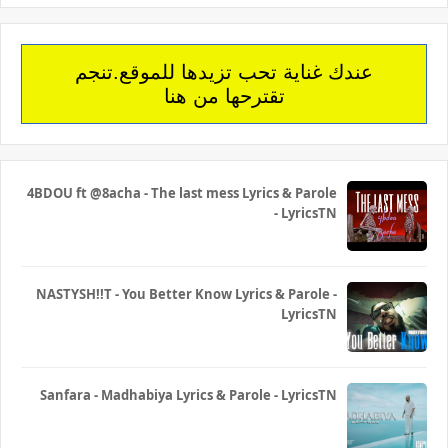
عندك غناية تحب تزيدها للموقع.تنجم
تقترحها من هنا
4BDOU ft ‪@8acha‬ - The last mess Lyrics & Parole
- LyricsTN
NASTYSH!!T - You Better Know Lyrics & Parole -
LyricsTN
Sanfara - Madhabiya Lyrics & Parole - LyricsTN