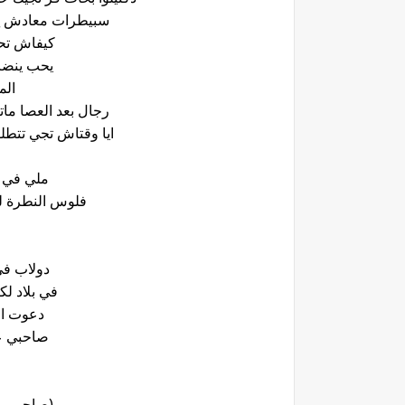
سبيطرات معادش تِتْع
كيفاش تحب
يحب ينضا
الم
رجال بعد العصا ما
ايا وقتاش تجي تتط
ملي في ا
فلوس النطرة لل
دولاب في
في بلاد 
دعوت ال
صاحبي ع
(صاحبي ع