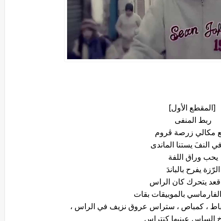
[المقطع الأول]
ربط المنفى
 مكالي زرصة ڨروم
ي النفَ يستنا الماندى
يحب وراق اللفة
الرّزة يفرح بالباندَ
عد يتحرك كان الراس
الفارماسي بالموبيقات بقات
اط ، كمباص ، ستراس عروق نزيف في الراس ،
 الساس عينيها كنتراس