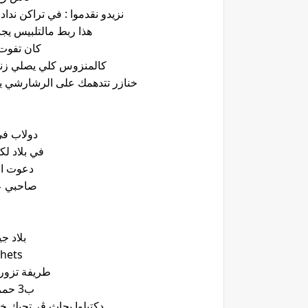
نزيدو نقدموا : في تراكن ند
هذا ربط مالتلبيس يجبد
كان تفوت
كالمنزوس كلي يصلي زنا
خنازر تتدهمك على الرشارشي ي
دولاب في
في بلاد 
دعوت ال
صاحبي ع
بلاد ج
Déchets باقايا
طريفة تزور
ب3 حمرة بلاش دروا منغير صيفة
دكتيلوا بحاث ڨر تجيك خف