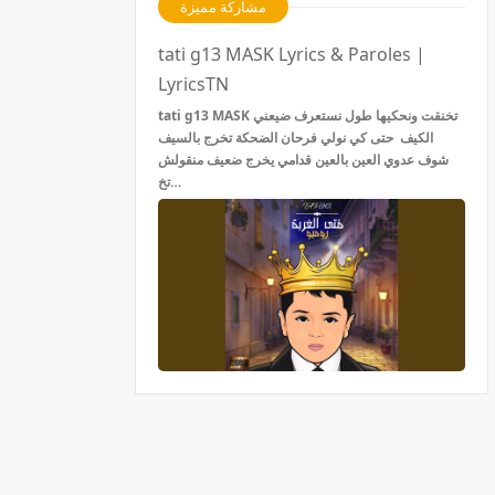
مشاركة مميزة
tati g13 MASK Lyrics & Paroles |
LyricsTN
tati g13 MASK تخنقت ونحكيها طول نستعرف ضيعني
الكيف حتى كي نولي فرحان الضحكة تخرج بالسيف
شوف عدوي العين بالعين قدامي يخرج ضعيف منقولش
تخ…