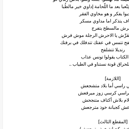
با بعد ما اللّحامة إداوي خير مالطُبا
وا يفكر و هو مخاوي الفقر
ف يتذكر اما مداوي مسكر
رش مالسطح يتفرج
تڨرِّش يا الاحرش الرجلة موش فرش
لفح تتمس في عفتك تتدفلك في برفتك
رنديلا تتشلفح
لكتاب يقولوا تونس عذاب
حراق ڨونة نستناو في الطياب ..
[اللازمة]
 راسي أما بلاد متشجعش
لكراسي كرسي زوز ميرفعش
ام بلاش أكتاف متنجحش
ش كجبانة خوذ مترجعش
[المقطع الثالث]
ش كجبانة خوذ مترجعش)