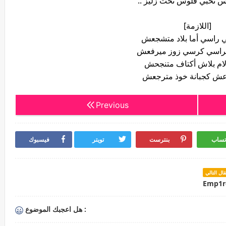
س تخبي فلوس تحت زليز ..
[اللازمة]
 راسي أما بلاد متشجعش
لكراسي كرسي زوز ميرفعش
ام بلاش أكتاف متنجحش
ش كجبانة خوذ مترجعش
Previous
تساب
بنترست
تويتر
فيسبوك
قال التالي
هل اعجبك الموضوع :