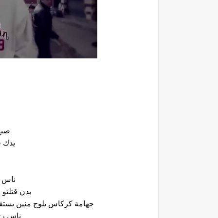
صبع
يدك ف
ناس ق
بدن قتلتو 
جهامة كركاس يلوج منين يستق
ناس رخ