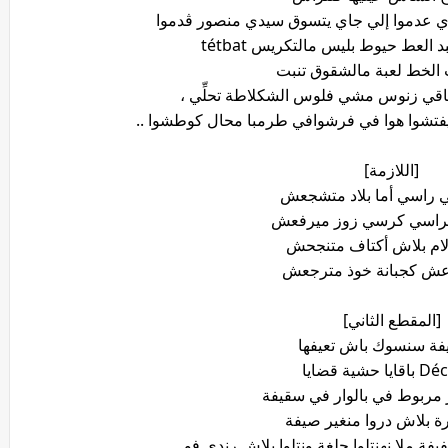
ادي عدموا إلي جاي يتسوق سيدي منصور ڨدموا
 العط حيوط بليس مالتكريس tétbat
 الخط لعبة مالشقوق تنبت
قي زنوس مشي فلوس الشكلاطة تحلِّي ،
فتشوا هوا في فرشوافي طرمبا محال كوطشوا ..
[اللازمة]
 راسي أما بلاد متشجعش
لكراسي كرسي زوز ميرفعش
ام بلاش أكتاف متنجحش
ش كجبانة خوذ مترجعش
[المقطع الثاني]
يفة سنسوك باش تعيفها
 حشية قضايا
 مربوط في بالوار في سقيفة
يفة ملا نهنتلوا جلغة ونتلوا بلاش رندي فو