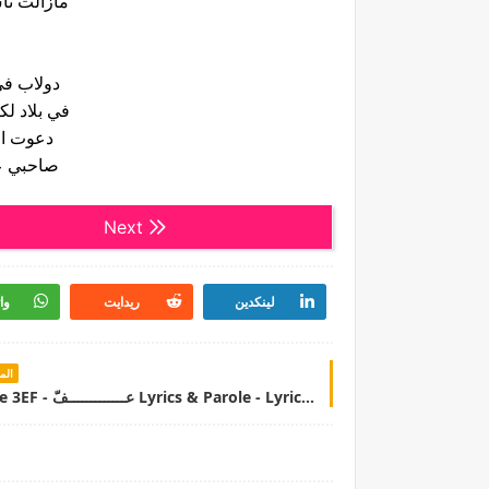
مازالت نا
دولاب في
في بلاد 
دعوت ال
صاحبي ع
Next
لينكدين
ريدايت
وا
الم
Emp1re 3EF - عـــــــــــــفّ Lyrics & Parole - LyricsTN