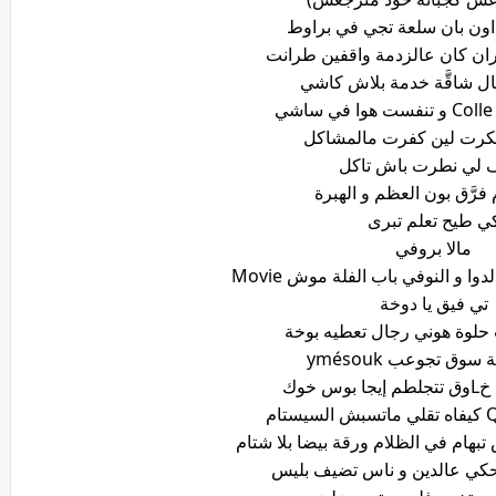
ون بان سلعة تجي في براوط
ان كان عالزدمة واقفين طرانت
ل شاقَّة خدمة بلاش كاشي
ي
رت لين كفرت مالمشاكل
 لي نطرت باش تاكل
فرَّق بون العظم و الهبرة
ي طيح تعلم تبرى
مالا بروفي
 و النوفي باب الفلة موش Movie
تي فيق يا دوخة
سوق تجوعب ymésouk
س خوك
تام
بهام في الظلام ورقة بيضا بلا شتام
تحكي عالدين و ناس تضيف بليس