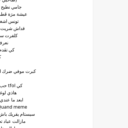
جامي نطيح ا
عيشة مرَة ڨطر
تونس اشغا
قداش شريت Colle و تنفست هوا في ساش
كلفرت سك
نعرف
كي تڨدم 
ك
كبرت موفي ضرك الدوا
كي tfol حب حلوة هوني رجال تعطيه بوخة
هاذي لوغة 
ابعد ما عندي خLوق تتجلطم إيجا بو
Quand meme كيفاه تقلي ماتسبش السيس
سيستام يقريك باش ت
مازالت عباد 