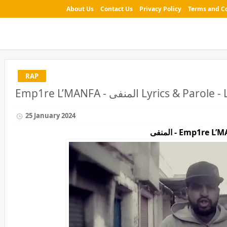
About Us
Contact Us
Privacy Policy
Terms and C
RAP
 المنفى Lyrics & Parole - LyricsTN
25 January 2024
Emp1re  - المنفى