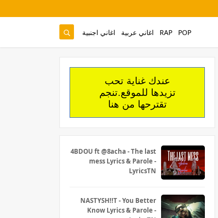
POP
RAP
اغاني عربية
اغاني اجنبية
عندك غناية تحب
تزيدها للموقع.تنجم
تقترحها من هنا
4BDOU ft ‪@8acha‬ - The last
mess Lyrics & Parole -
LyricsTN
NASTYSH!!T - You Better
Know Lyrics & Parole -