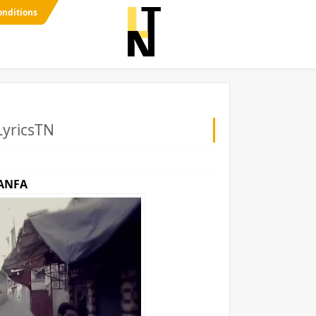
onditions
Emp1re L’MANFA -
L’MANFA