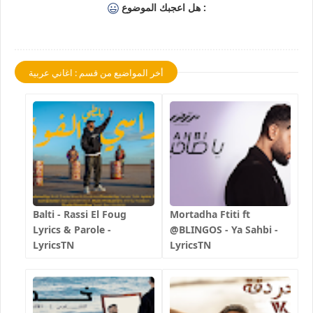
هل اعجبك الموضوع :
أخر المواضيع من قسم : اغاني عربية
Balti - Rassi El Foug
Mortadha Ftiti ft
Lyrics & Parole -
@BLINGOS - Ya Sahbi -
LyricsTN
LyricsTN