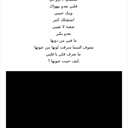
قلبي بعدو بيهواك
وينك حبيبي
اشتقتلك كتير
صعبة لا تغيبي
بعدو بكير
ما فيي من دونها
بشوف السما سرقت لونها من عيونها
ما بعرف قلي يا قلبي
كيف حبيت عيونها ؟.