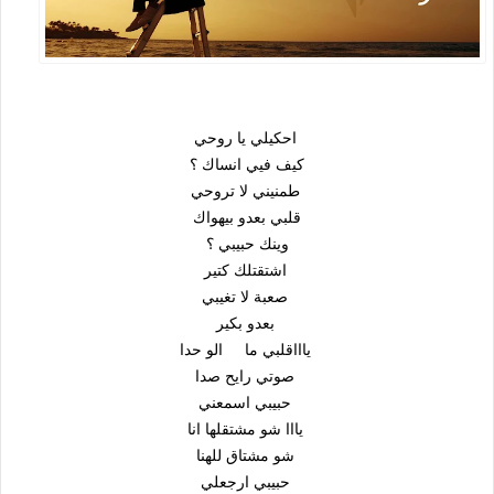
احكيلي يا روحي
كيف فيي انساك ؟
طمنيني لا تروحي
قلبي بعدو بيهواك
وينك حبيبي ؟
اشتقتلك كتير
صعبة لا تغيبي
بعدو بكير
ياااقلبي ما الو حدا
صوتي رايح صدا
حبيبي اسمعني
يااا شو مشتقلها انا
شو مشتاق للهنا
حبيبي ارجعلي