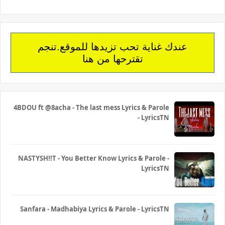
عندك غناية تحب تزيدها للموقع.تنجم
تقترحها من هنا
4BDOU ft ‪@8acha‬ - The last mess Lyrics & Parole
- LyricsTN
NASTYSH!!T - You Better Know Lyrics & Parole -
LyricsTN
Sanfara - Madhabiya Lyrics & Parole - LyricsTN