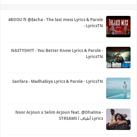
4BDOU ft ‪@8acha‬ - The last mess Lyrics & Parole
- LyricsTN
NASTYSH!!T - You Better Know Lyrics & Parole -
LyricsTN
Sanfara - Madhabiya Lyrics & Parole - LyricsTN
Noor Arjoun x Selim Arjoun feat. @Dhalma -
STREAMS l أطياف Lyrics