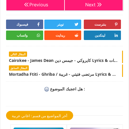
Previous
Next
بنترست
تويتر
فيسبوك
لينكدين
ريدايت
واتساب
المقال التالي
Cairokee - James Dean كايروكي - جيمس دين Lyrics & كلمات
المقال السابق
Mortadha Ftiti - Ghriba / مرتضى فتيتي - غريبة Lyrics & كلمات | LyricsTN
هل اعجبك الموضوع :
أخر المواضيع من قسم : اغاني عربية