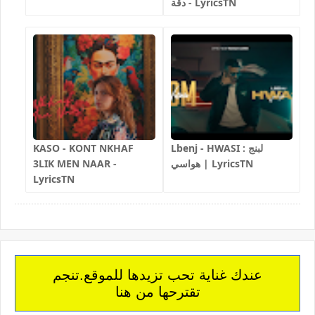
دقة - LyricsTN
KASO - KONT NKHAF
Lbenj - HWASI لبنج :
3LIK MEN NAAR -
هواسي | LyricsTN
LyricsTN
عندك غناية تحب تزيدها للموقع.تنجم
تقترحها من هنا