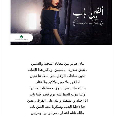
بيان صادر من معاناة المحبة والسنين
ياضيق صدرك يالسنين وياكثر هذا الغياب
تحين ساعات الزعل متى سعادتنا تحين
اما قهر ولا صبر ولاكبر ولا عتاب
حنا تحملنا بعض شوق ومسافات وحنين
وعيا يتوب الحظ ليته يوم قصر فينا تاب
انا احبك واعشقك والله على الفرقى يعين
حنا دخلنا الحب وسكرنا معه الفين باب
ماللمعاناة اعتذار . مره ومره ومرتين