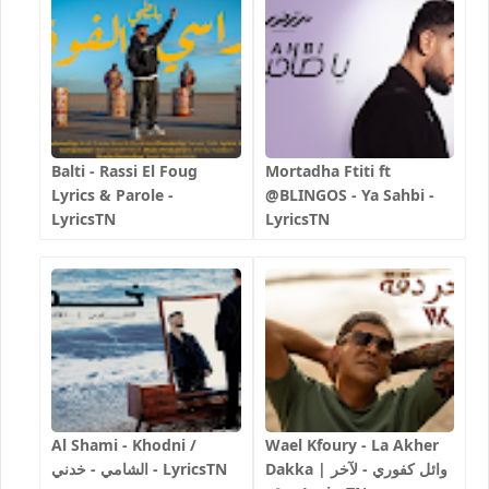
Balti - Rassi El Foug
Mortadha Ftiti ft
Lyrics & Parole -
@BLINGOS - Ya Sahbi -
LyricsTN
LyricsTN
Al Shami - Khodni /
Wael Kfoury - La Akher
Dakka | وائل كفوري - لآخر
الشامي - خدني - LyricsTN