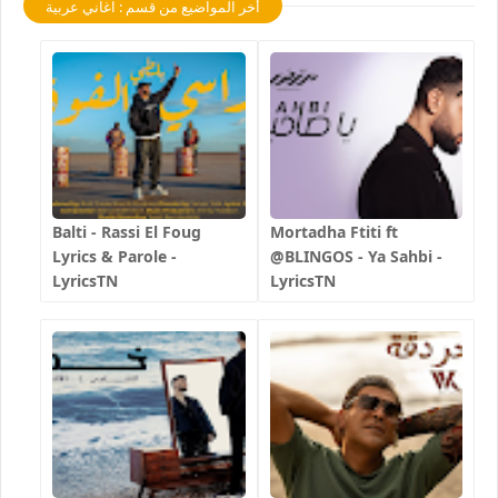
أخر المواضيع من قسم : اغاني عربية
Balti - Rassi El Foug
Mortadha Ftiti ft
Lyrics & Parole -
@BLINGOS - Ya Sahbi -
LyricsTN
LyricsTN