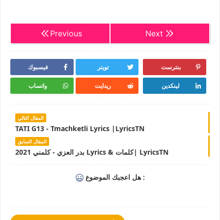
Previous
Next
بنترست
تويتر
فيسبوك
لينكدين
ريدايت
واتساب
المقال التالي
TATI G13 - Tmachketli Lyrics |LyricsTN
المقال السابق
بدر العزي - كلمني 2021 Lyrics & كلمات| LyricsTN
هل اعجبك الموضوع :