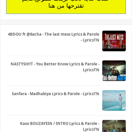
تقترحها من هنا
4BDOU ft ‪@8acha‬ - The last mess Lyrics & Parole
- LyricsTN
NASTYSH!!T - You Better Know Lyrics & Parole -
LyricsTN
Sanfara - Madhabiya Lyrics & Parole - LyricsTN
Kaso BOUZAYEIN / INTRO Lyrics & Parole -
LyricsTN