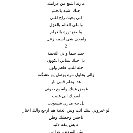
ماريد اشبع من غرامك
حبك اشبه بالحلم
اني بحبك راح اغني
واملي العالم بالغزل
واصنع ثورة بالغرام
وامحي شي اسمه زعل
2
حبك سما واني النجمة
يل حبك نساني الكوون
خله للدنيا طعم ولون
والي يحاول مره يوصل يم عشگنة
هذا يحلم قلبي نار
غمض عينك واسمع صوتي
لعيونك اني غنيت
يل بيه مدري شسويت
لو خيروني بينك انت وبين الدنية هم ارجع والك اختار
ياحنين وحظنك وطن
عايش يبقه لالبد
مثل الورده يا غرامي