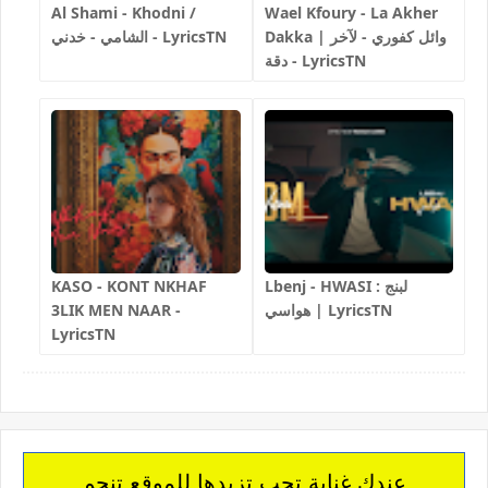
Al Shami - Khodni /
Wael Kfoury - La Akher
Dakka | وائل كفوري - لآخر
الشامي - خدني - LyricsTN
دقة - LyricsTN
Lbenj - HWASI لبنج :
KASO - KONT NKHAF
هواسي | LyricsTN
3LIK MEN NAAR -
LyricsTN
عندك غناية تحب تزيدها للموقع.تنجم