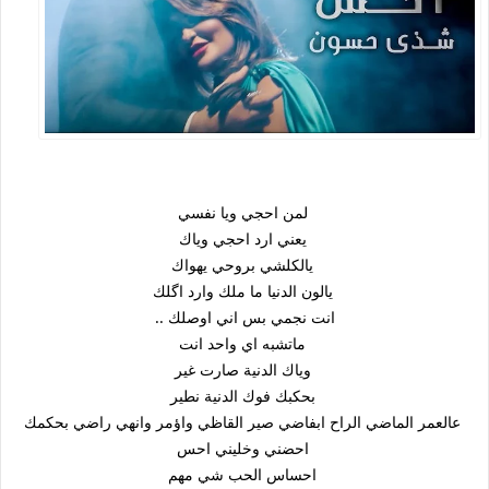
لمن احجي ويا نفسي
يعني ارد احجي وياك
يالكلشي بروحي يهواك
يالون الدنيا ما ملك وارد اگلك
.. انت نجمي بس اني اوصلك
ماتشبه اي واحد انت
وياك الدنية صارت غير
بحكبك فوك الدنية نطير
عالعمر الماضي الراح ابفاضي صير القاظي واؤمر وانهي راضي بحكمك
احضني وخليني احس
احساس الحب شي مهم