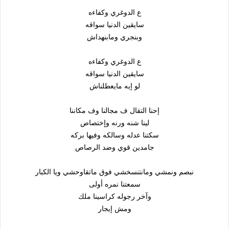
ع الدوغري وكفاءه
سايقين الدنيا سواقه
وبنجري ومابنهداش
ع الدوغري وكفاءه
سايقين الدنيا سواقه
لو إيه مايعطلناش
إحنا التقال ف مجالنا وف مكاننا
لينا شنه ورنه وإختصاص
سكتنا عدله وسالكه وفيها بركه
جامدين قوي وضد الرصاص
نبصم ونمشي ومانتنسخشي فوق ماتقاوحشي ويا الكبار
سمعتنا نمره أولى
وآخر رجوله كراسينا ملك
ومش إيجار