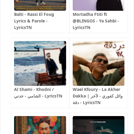
Balti - Rassi El Foug
Mortadha Ftiti ft
Lyrics & Parole -
@BLINGOS - Ya Sahbi -
LyricsTN
LyricsTN
Al Shami - Khodni /
Wael Kfoury - La Akher
Dakka | وائل كفوري - لآخر
الشامي - خدني - LyricsTN
دقة - LyricsTN