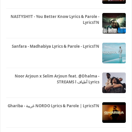
NASTYSH!!T - You Better Know Lyrics & Parole -
LyricsTN
Sanfara - Madhabiya Lyrics & Parole - LyricsTN
Noor Arjoun x Selim Arjoun feat. @Dhalma -
STREAMS l أطياف Lyrics
Ghariba - غريبة NORDO Lyrics & Parole | LyricsTN