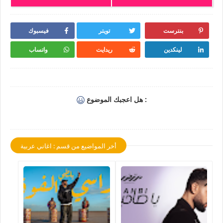
بنترست
تويتر
فيسبوك
لينكدين
ريدايت
واتساب
هل اعجبك الموضوع :
أخر المواضيع من قسم : اغاني عربية