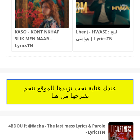
Lbenj - HWASI لبنج :
KASO - KONT NKHAF
هواسي | LyricsTN
3LIK MEN NAAR -
LyricsTN
عندك غناية تحب تزيدها للموقع.تنجم
تقترحها من هنا
4BDOU ft ‪@8acha‬ - The last mess Lyrics & Parole
- LyricsTN