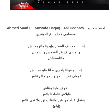
Ahmed Saad FT. Mostafa Hagag - Aal Doghrey | احمد سعد و
مصطفي حجاج - ع الدوغرى
إحنا بننحت ف الصخر وإيدينا ماتوجعناش
وبنمشي ف عز الشمس والشمس
ماتلسعناش
إحنا لو قولنا ياجري ضلنا مايحصلناش
عومان عدينا البحر والبحر ماغرقناش
الخوف مايخوفناش
فابلاش تناطحنا بلاش
بنقفل عداد من غير مانقلب نور ولا ندي فلاش.
(إبلع)