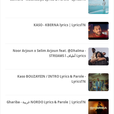
KASO - KBERNA lyrics | LyricsTN
Noor Arjoun x Selim Arjoun feat. @Dhalma -
STREAMS l أطياف Lyrics
Kaso BOUZAYEIN / INTRO Lyrics & Parole -
LyricsTN
Ghariba - غريبة NORDO Lyrics & Parole | LyricsTN