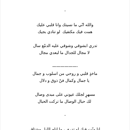
-
والله انّي ما نسيتك وانا قلبي عليك
همت فيك مكتفيك لو تنادي بجيك
تدري ابشوقي وشوقي عليه الدمْع سال
لا مجال للجدال ما لبعدي مجال
——————-
ماخذٍ قلبي و روحي من اسلوب و جمال
يا جمال وكمال فنّ ذوق و دلال
مسهرٍ لجلك عيوني على مبدى وصال
لك حبال الوصال ما تركت الحبال
-
انا ميّت فيك لو تدري ، ما انام الليل مشتاق