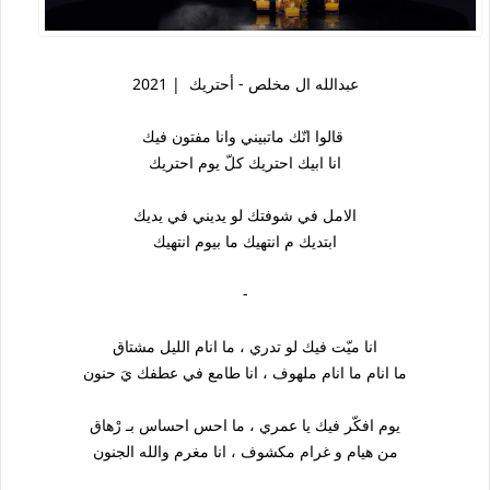
عبدالله ال مخلص - أحتريك | 2021
قالوا انّك ماتبيني وانا مفتون فيك
انا ابيك احتريك كلّ يوم احتريك
الامل في شوفتك لو يديني في يديك
ابتديك م انتهيك ما بيوم انتهيك
-
انا ميّت فيك لو تدري ، ما انام الليل مشتاق
ما انام ما انام ملهوف ، انا طامع في عطفك يَ حنون
يوم افكّر فيك يا عمري ، ما احس احساس بـ رْهاق
من هيام و غرام مكشوف ، انا مغرم والله الجنون