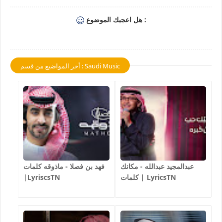
هل اعجبك الموضوع :
أخر المواضيع من قسم : Saudi Music
عبدالمجيد عبدالله - مكانك
فهد بن فصلا - ماذوقه كلمات
كلمات | LyricsTN
|LyriscsTN