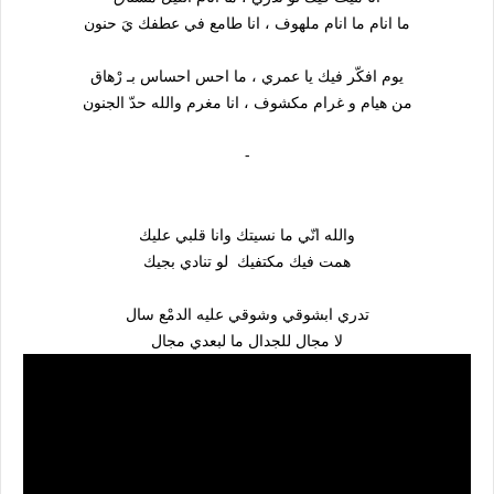
ما انام ما انام ملهوف ، انا طامع في عطفك يَ حنون
يوم افكّر فيك يا عمري ، ما احس احساس بـ رْهاق
من هيام و غرام مكشوف ، انا مغرم والله حدّ الجنون
-
والله انّي ما نسيتك وانا قلبي عليك
همت فيك مكتفيك لو تنادي بجيك
تدري ابشوقي وشوقي عليه الدمْع سال
لا مجال للجدال ما لبعدي مجال