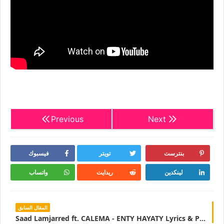
Previous
Next
بنترست
تويتر
فيسبوك
لينكدين
ريدايت
واتساب
المقال السابق
Saad Lamjarred ft. CALEMA - ENTY HAYATY Lyrics & Paroles |LyricsTN