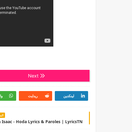
Next
لينكدين
ريدايت
وا
الم
 Isaac - Hoda Lyrics & Paroles | LyricsTN