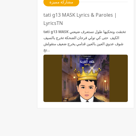
مشاركة مميزة
tati g13 MASK Lyrics & Paroles |
LyricsTN
tati g13 MASK تخنقت ونحكيها طول نستعرف ضيعني
الكيف حتى كي نولي فرحان الضحكة تخرج بالسيف
شوف عدوي العين بالعين قدامي يخرج ضعيف منقولش
تخ…