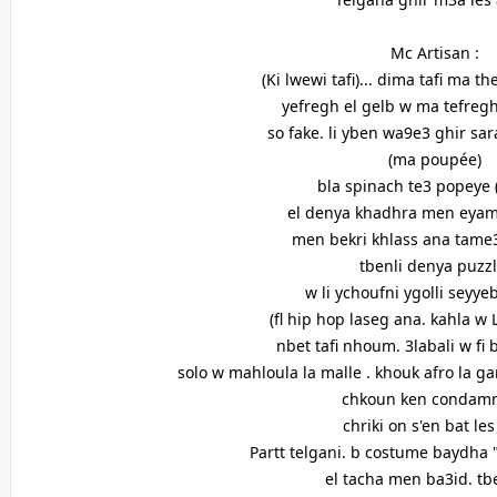
Mc Artisan :
(Ki lwewi tafi)... dima tafi ma 
yefregh el gelb w ma tefregh
so fake. li yben wa9e3 ghir s
(ma poupée)
bla spinach te3 popeye 
el denya khadhra men eyam
men bekri khlass ana tame
tbenli denya puzz
w li ychoufni ygolli seyye
(fl hip hop laseg ana. kahla w
nbet tafi nhoum. 3labali w fi 
solo w mahloula la malle . khouk afro la g
chkoun ken condamné
chriki on s'en bat le
Partt telgani. b costume baydha "
el tacha men ba3id. tb