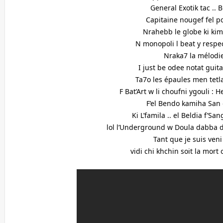
General Exotik tac ..
Capitaine nougef fel 
Nrahebb le globe ki kim
N monopoli l beat y respect
Nraka7 la mélodi
I just be odee notat guita
Ta7o les épaules men tetl
F Bat’Art w li choufni ygouli : 
F’el Bendo kamiha San
Ki L’famila .. el Beldia f’Sa
lol l’Underground w Doula dabba 
Tant que je suis veni
vidi chi khchin soit la mort 