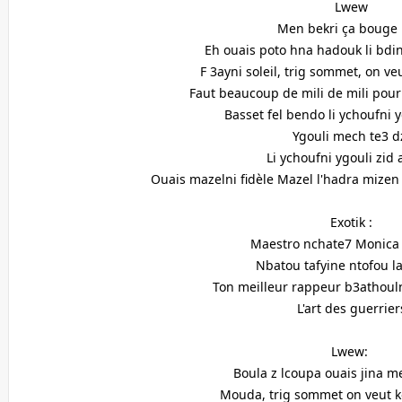
Lwew
Men bekri ça bouge
Eh ouais poto hna hadouk li bd
F 3ayni soleil, trig sommet, on ve
Faut beaucoup de mili de mili pour 
Basset fel bendo li ychoufni 
Ygouli mech te3 
Li ychoufni ygouli zid 
Ouais mazelni fidèle Mazel l'hadra mizen
Exotik :
Maestro nchate7 Monica 
Nbatou tafyine ntofou 
Ton meilleur rappeur b3athoul
L'art des guerrier
Lwew:
Boula z lcoupa ouais jina m
Mouda, trig sommet on veut k