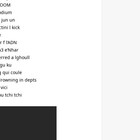
 BOOM
podium
 jun un
ini l kick
e
r f l’ADN
a3 e’Nhar
Herred a lghoull
 gu ku
ng qui coule
drowning in depts
 vici
ou tchi tchi