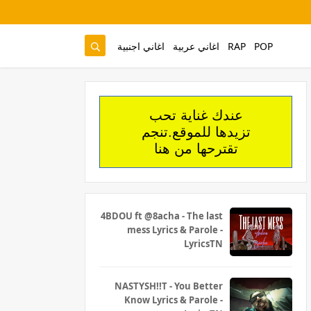
اغاني اجنبية
اغاني عربية
RAP
POP
عندك غناية تحب
تزيدها للموقع.تنجم
تقترحها من هنا
4BDOU ft ‪@8acha‬ - The last
mess Lyrics & Parole -
LyricsTN
NASTYSH!!T - You Better
Know Lyrics & Parole -