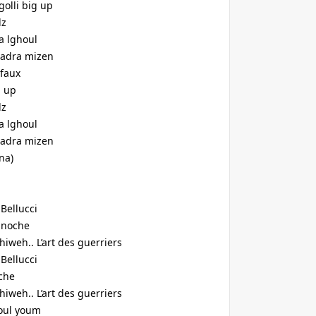
golli big up
dz
 a lghoul
 hadra mizen
 faux
g up
dz
 a lghoul
 hadra mizen
na)
Bellucci
a noche
iweh.. L’art des guerriers
Bellucci
oche
iweh.. L’art des guerriers
koul youm