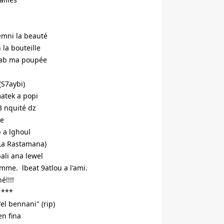
themni la beauté
 la bouteille
arab ma poupée
(S7aybi)
atek a popi
3 nquité dz
le
b a lghoul
 La Rastamana)
bali ana lewel
amme. lbeat 9atlou a l'ami.
!!!!
s ***
el bennani" (rip)
en fina