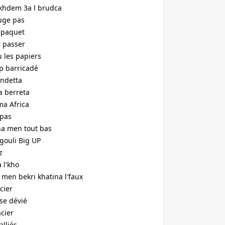
khdem 3a l brudca
ouge pas
'paquet
r passer
u les papiers
p barricadé
endetta
la berreta
ma Africa
 pas
ina men tout bas
ygouli Big UP
dz
a l'kho
 men bekri khatina l'faux
acier
se dévié
cier
alliés