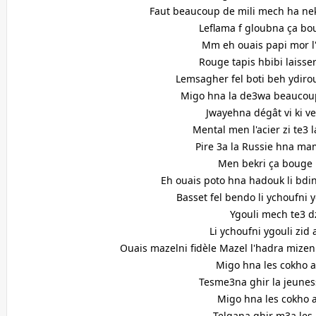
Faut beaucoup de mili mech ha ne
Leflama f gloubna ça b
Mm eh ouais papi mor l
Rouge tapis hbibi laisse
Lemsagher fel boti beh ydiro
Migo hna la de3wa beaucou
Jwayehna dégât vi ki v
Mental men l'acier zi te3 
Pire 3a la Russie hna ma
Men bekri ça bouge
Eh ouais poto hna hadouk li bd
Basset fel bendo li ychoufni 
Ygouli mech te3 
Li ychoufni ygouli zid 
Ouais mazelni fidèle Mazel l'hadra mizen
Migo hna les cokho 
Tesme3na ghir la jeunes
Migo hna les cokho a
Telgana ghir m3a les 