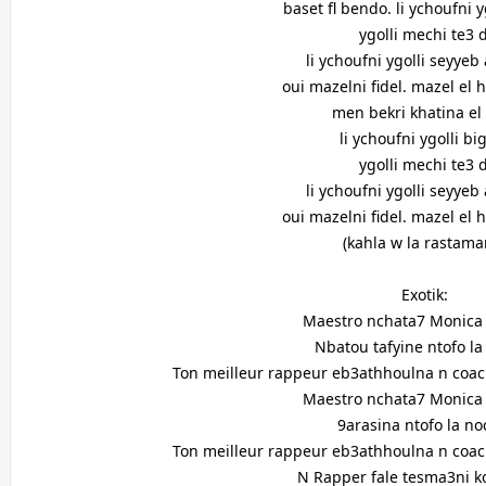
baset fl bendo. li ychoufni y
ygolli mechi te3 
li ychoufni ygolli seyyeb
oui mazelni fidel. mazel el
men bekri khatina el
li ychoufni ygolli bi
ygolli mechi te3 
li ychoufni ygolli seyyeb
oui mazelni fidel. mazel el
(kahla w la rastama
Exotik:
Maestro nchata7 Monica 
Nbatou tafyine ntofo l
Ton meilleur rappeur eb3athhoulna n coach
Maestro nchata7 Monica 
9arasina ntofo la n
Ton meilleur rappeur eb3athhoulna n coach
N Rapper fale tesma3ni 