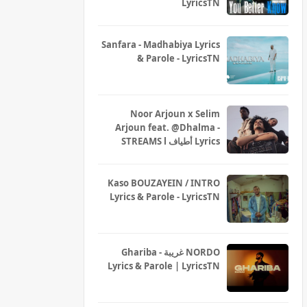
LyricsTN
Sanfara - Madhabiya Lyrics
& Parole - LyricsTN
Noor Arjoun x Selim
Arjoun feat. @Dhalma -
STREAMS l أطياف Lyrics
Kaso BOUZAYEIN / INTRO
Lyrics & Parole - LyricsTN
Ghariba - غريبة NORDO
Lyrics & Parole | LyricsTN