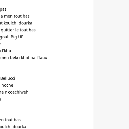
 pas
ina men tout bas
ut koulchi dourka
quitter le tout bas
ygouli Big UP
dz
a l'kho
 men bekri khatina l'faux
Bellucci
la noche
na n'coachiweh
s
en tout bas
oulchi dourka