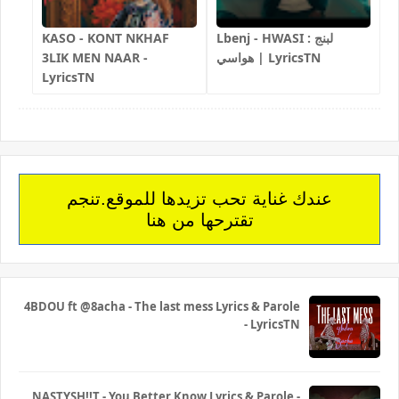
KASO - KONT NKHAF
Lbenj - HWASI لبنج :
3LIK MEN NAAR -
هواسي | LyricsTN
LyricsTN
عندك غناية تحب تزيدها للموقع.تنجم
تقترحها من هنا
4BDOU ft ‪@8acha‬ - The last mess Lyrics & Parole
- LyricsTN
NASTYSH!!T - You Better Know Lyrics & Parole -