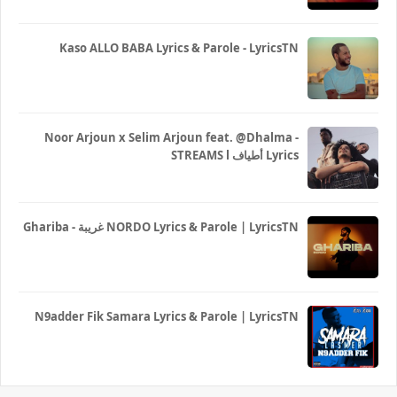
Kaso ALLO BABA Lyrics & Parole - LyricsTN
Noor Arjoun x Selim Arjoun feat. @Dhalma -
STREAMS l أطياف Lyrics
Ghariba - غريبة NORDO Lyrics & Parole | LyricsTN
N9adder Fik Samara Lyrics & Parole | LyricsTN