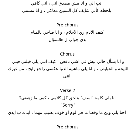
انتِ الي و انا مش مصدق اني ، اني كافي
بلحظة كأني شايف كل السنين معاكي ، و انا مستني
Pre-chorus
كيف الأيام زي الأحلام ، و انا صاحي بالمنام
بدي جواب ل هالسؤال
Chorus
و انا بسأل حالي ليش في اشي ناقص ، كيف انتي يلي قبلتي فيني
الليخة و الخبايص ، و انا يلي ماشية الدنيا عكسي راجع رايح ، من غيرك
انتي
Verse 2
انا يلي كلمة "اسف" بتلحق كل كلامي ، كيف ما زهقتي؟
"Sorry"
احنا يلي وين ما وقعنا ما في لوم او خوف بصيب مهما ، ايدك ب ايدي
Pre-chorus