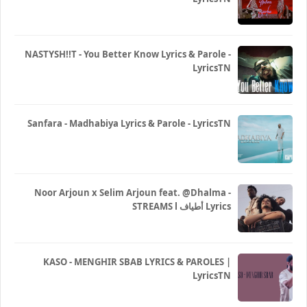
NASTYSH!!T - You Better Know Lyrics & Parole -
LyricsTN
Sanfara - Madhabiya Lyrics & Parole - LyricsTN
Noor Arjoun x Selim Arjoun feat. @Dhalma -
STREAMS l أطياف Lyrics
KASO - MENGHIR SBAB LYRICS & PAROLES |
LyricsTN