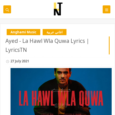
Anghami Music
اغاني عربية
Ayed - La Hawl Wla Quwa Lyrics |
LyricsTN
27 July 2021