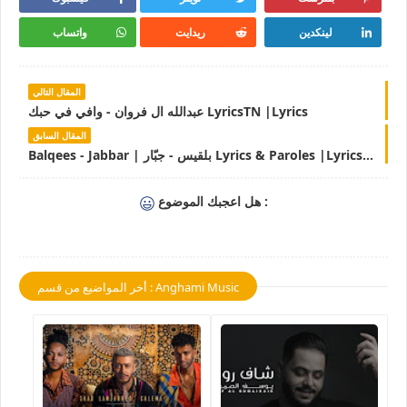
لينكدين
ريدايت
واتساب
المقال التالي
عبدالله ال فروان - وافي في حبك LyricsTN |Lyrics
المقال السابق
Balqees - Jabbar | بلقيس - جبّار Lyrics & Paroles |LyricsTN
هل اعجبك الموضوع :
أخر المواضيع من قسم : Anghami Music