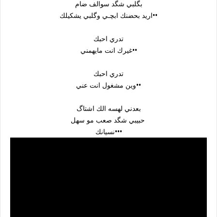
بگلبي شگد سوالف ضام
اريد بحضنك ابچـي وگلبي يشكيلك••
تدري احبك
غيرك انت مايهمني••
تدري احبك
وين مشغول انت عني••
بعدني لهسه الك اشتاگ
حبيبي شگد صعب مو سهل
نسيانك•••