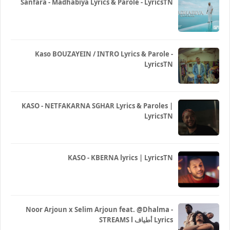
Sanfara - Madhabiya Lyrics & Parole - LyricsTN
Kaso BOUZAYEIN / INTRO Lyrics & Parole -
LyricsTN
KASO - NETFAKARNA SGHAR Lyrics & Paroles |
LyricsTN
KASO - KBERNA lyrics | LyricsTN
Noor Arjoun x Selim Arjoun feat. @Dhalma -
STREAMS l أطياف Lyrics