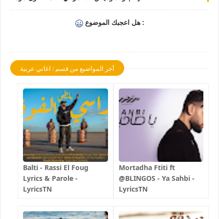
هل اعجبك الموضوع :
أخر المواضيع من قسم : اغاني عربية
Balti - Rassi El Foug
Mortadha Ftiti ft
Lyrics & Parole -
@BLINGOS - Ya Sahbi -
LyricsTN
LyricsTN