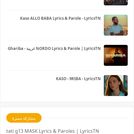
Kaso ALLO BABA Lyrics & Parole - LyricsTN
Ghariba - غريبة NORDO Lyrics & Parole | LyricsTN
KASO - 9RIBA - LyricsTN
مشاركة مميزة
tati g13 MASK Lyrics & Paroles | LyricsTN