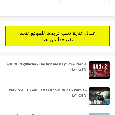
عندك غناية تحب تزيدها للموقع.تنجم
تقترحها من هنا
4BDOU ft ‪@8acha‬ - The last mess Lyrics & Parole
- LyricsTN
NASTYSH!!T - You Better Know Lyrics & Parole -
LyricsTN