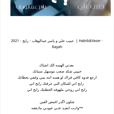
حبيب علي و ياسر عبدالوهاب - رايح - 2021 | Habib&Yaser -
Rayah
بعدني الهسه الك اشتاك
حبييي شكد صعب موسهل نسيانك
ارجع فدوه كافي فراك لو هسه انته يمي وغفي بحظانك
رايح اني للمكان البي عرفتك رايح اني
رايح اني روحي ملهوفه الحظنتك رايح اني
شلون اگدر اغمض العين
وانـت ابعيـد عنـي عيونـي ماتـغفه•••