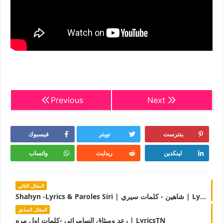
Previous
Next
بنترست
تويتر
فيسبوك
لينكدين
ريدايت
واتساب
المقال التالي
Shahyn -Lyrics & Paroles Siri | شاهين - كلمات سيري | LyricsTN
المقال السابق
رعد وميثاق السامرائي -كلمات اول مره | LyricsTN