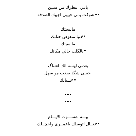
باقي انتظرك من سنين
شوكت يمي حبيبي اجيبك الصدفه•••
مانسيتك
دنيا متعوض حنانك••
مانسيتك
بالگلب خالي مكانك••
بعدني لهسه الك اشتاگ
حبيبي شگد صعب مو سهل
نسيانك•••
••••
••••
بيـــه شســـوت الايـــام
تعــال اتوسلك ياعمــري واحچيـلك••